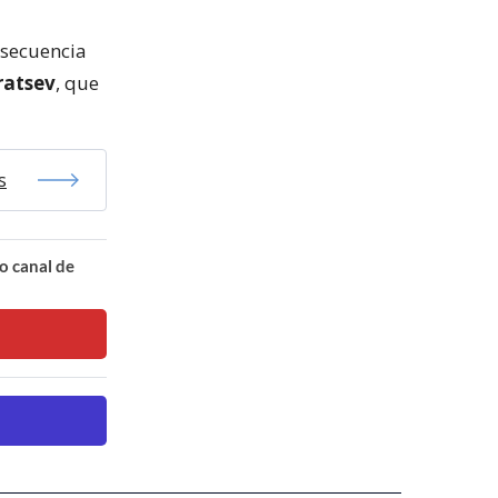
nsecuencia
ratsev
, que
s
o canal de