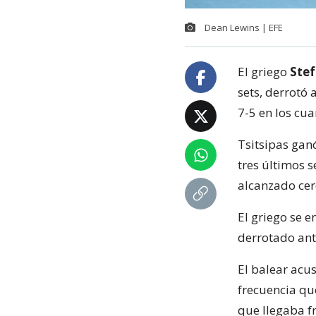
Dean Lewins | EFE
El griego
Stef
sets, derrotó 
7-5 en los cua
Tsitsipas gan
tres últimos s
alcanzado cer
El griego se e
derrotado ant
El balear acu
frecuencia qu
que llegaba f