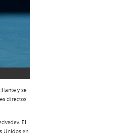
llante y se
es directos
edvedev. El
os Unidos en