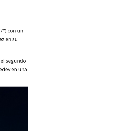
7°) con un
ez en su
 del segundo
vedev en una