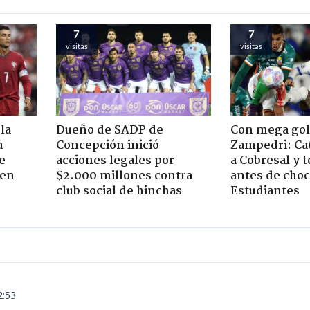
7
7
visitas
visitas
la
Dueño de SADP de
Con mega gol
a
Concepción inició
Zampedri: Cat
e
acciones legales por
a Cobresal y 
 en
$2.000 millones contra
antes de choc
club social de hinchas
Estudiantes
2:53