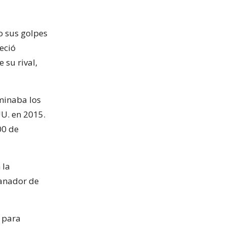
o sus golpes
eció
 su rival,
minaba los
UU. en 2015.
00 de
 la
ganador de
 para