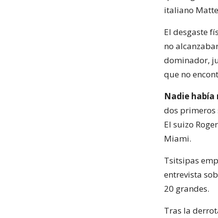
italiano Matte
El desgaste fí
no alcanzaban
dominador, ju
que no encont
Nadie había 
dos primeros s
El suizo Roge
Miami.
Tsitsipas emp
entrevista sob
20 grandes.
Tras la derro