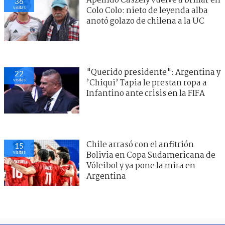
Apellido Caszely vuelve a brillar en
36
visitas
Colo Colo: nieto de leyenda alba
anotó golazo de chilena a la UC
"Querido presidente": Argentina y
22
visitas
’Chiqui’ Tapia le prestan ropa a
Infantino ante crisis en la FIFA
Chile arrasó con el anfitrión
15
visitas
Bolivia en Copa Sudamericana de
Vóleibol y ya pone la mira en
Argentina