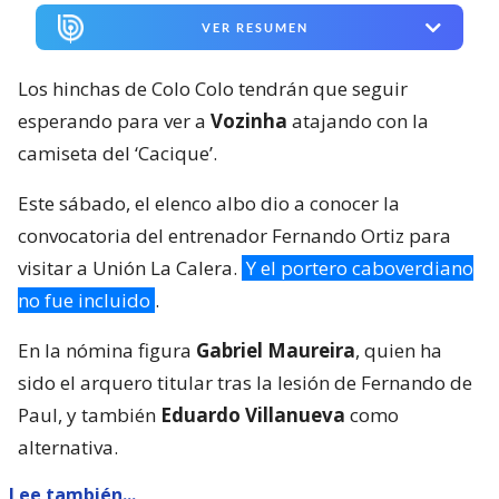
VER RESUMEN
Los hinchas de Colo Colo tendrán que seguir
esperando para ver a
Vozinha
atajando con la
camiseta del ‘Cacique’.
Este sábado, el elenco albo dio a conocer la
convocatoria del entrenador Fernando Ortiz para
visitar a Unión La Calera.
Y el portero caboverdiano
no fue incluido
.
En la nómina figura
Gabriel Maureira
, quien ha
sido el arquero titular tras la lesión de Fernando de
Paul, y también
Eduardo Villanueva
como
alternativa.
Lee también...