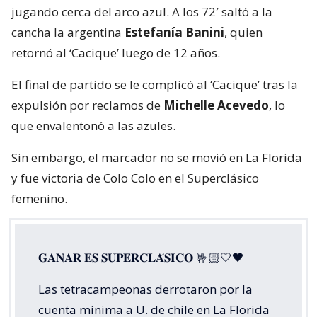
jugando cerca del arco azul. A los 72′ saltó a la
cancha la argentina
Estefanía Banini
, quien
retornó al ‘Cacique’ luego de 12 años.
El final de partido se le complicó al ‘Cacique’ tras la
expulsión por reclamos de
Michelle Acevedo
, lo
que envalentonó a las azules.
Sin embargo, el marcador no se movió en La Florida
y fue victoria de Colo Colo en el Superclásico
femenino.
𝐆𝐀𝐍𝐀𝐑 𝐄𝐒 𝐒𝐔𝐏𝐄𝐑𝐂𝐋𝐀́𝐒𝐈𝐂𝐎 🤟🏻🤍🖤
Las tetracampeonas derrotaron por la
cuenta mínima a U. de chile en La Florida