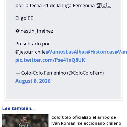
por la fecha 21 de la Liga Femenina 🏆🇨🇱
El gol👇🏻
⚽ Yastin Jiménez
Presentado por
@jetour_chile
#VamosLasAlbas
#Historicas
#Vam
pic.twitter.com/Pse41xQ8UK
— Colo-Colo Femenino (@ColoColoFem)
August 8, 2026
Lee también...
Colo Colo oficializó el arribo de
Iván Román: seleccionado chileno