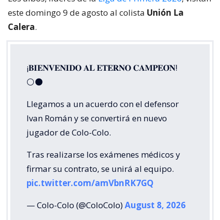
este domingo 9 de agosto al colista
Unión La
Calera
.
¡𝐁𝐈𝐄𝐍𝐕𝐄𝐍𝐈𝐃𝐎 𝐀𝐋 𝐄𝐓𝐄𝐑𝐍𝐎 𝐂𝐀𝐌𝐏𝐄𝐎́𝐍!
⚪⚫
Llegamos a un acuerdo con el defensor
Ivan Román y se convertirá en nuevo
jugador de Colo-Colo.
Tras realizarse los exámenes médicos y
firmar su contrato, se unirá al equipo.
pic.twitter.com/amVbnRK7GQ
— Colo-Colo (@ColoColo)
August 8, 2026