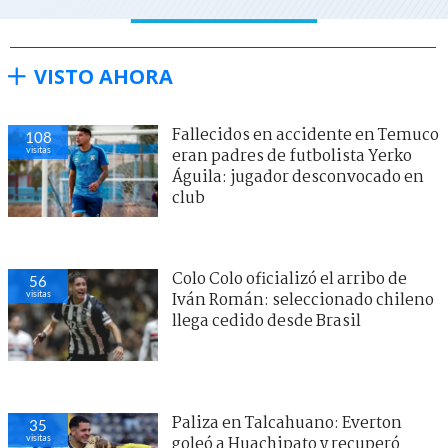
VISTO AHORA
Fallecidos en accidente en Temuco
108
visitas
eran padres de futbolista Yerko
Águila: jugador desconvocado en
club
Colo Colo oficializó el arribo de
56
visitas
Iván Román: seleccionado chileno
llega cedido desde Brasil
Paliza en Talcahuano: Everton
35
visitas
goleó a Huachipato y recuperó