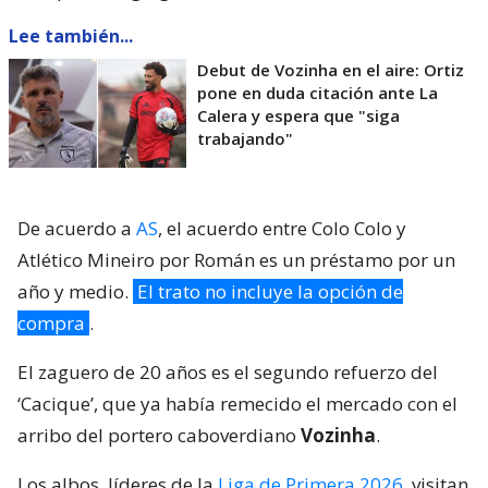
Lee también...
Debut de Vozinha en el aire: Ortiz
pone en duda citación ante La
Calera y espera que "siga
trabajando"
De acuerdo a
AS
, el acuerdo entre Colo Colo y
Atlético Mineiro por Román es un préstamo por un
año y medio.
El trato no incluye la opción de
compra
.
El zaguero de 20 años es el segundo refuerzo del
‘Cacique’, que ya había remecido el mercado con el
arribo del portero caboverdiano
Vozinha
.
Los albos, líderes de la
Liga de Primera 2026
, visitan