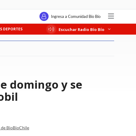
Ingresa a Comunidad Bío Bío
S DEPORTES
Escuchar Radio Bío Bío
te domingo y se
obil
a de BioBioChile