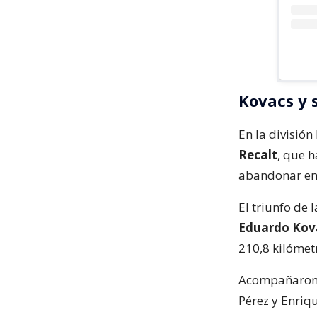
Kovacs y 
En la divisió
Recalt
, que 
abandonar en 
El triunfo de 
Eduardo Kov
210,8 kilómet
Acompañaron e
Pérez y Enriq