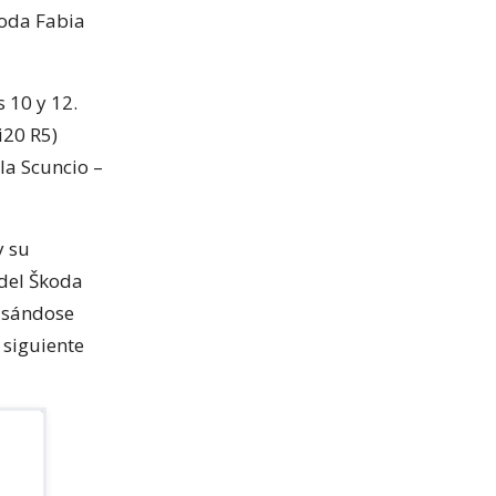
koda Fabia
 10 y 12.
i20 R5)
la Scuncio –
y su
 del Škoda
rasándose
 siguiente