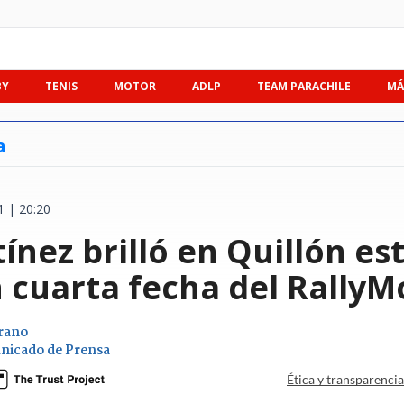
BY
TENIS
MOTOR
ADLP
TEAM PARACHILE
MÁ
a
 | 20:20
ínez brilló en Quillón es
 cuarta fecha del RallyM
rano
nicado de Prensa
Ética y transparenci