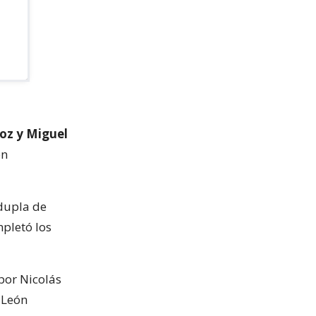
oz y Miguel
on
 dupla de
pletó los
por Nicolás
 León