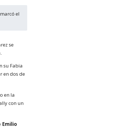
rez se
n
.
n su Fabia
r en dos de
o en la
ally con un
e
Emilio