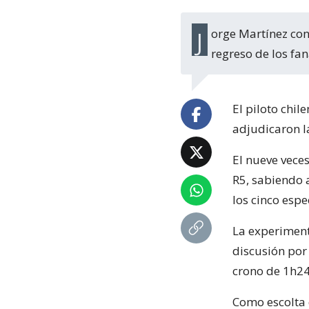
Jorge Martínez conquistó el premio de Quillón del RallyMobil, jornada que marcó el
regreso de los fan
El piloto chil
adjudicaron l
El nueve vece
R5, sabiendo 
los cinco espe
La experiment
discusión por 
crono de 1h2
Como escolta 