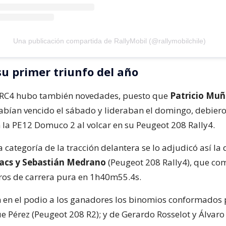
Una publicación compartida de RallyMobil (@rallymobilchile)
su primer triunfo del año
n RC4 hubo también novedades, puesto que
Patricio Muñ
habían vencido el sábado y lideraban el domingo, debier
la PE12 Domuco 2 al volcar en su Peugeot 208 Rally4.
la categoría de la tracción delantera se lo adjudicó así la
acs y Sebastián Medrano
(Peugeot 208 Rally4), que com
ros de carrera pura en 1h40m55.4s.
n el podio a los ganadores los binomios conformados 
ue Pérez (Peugeot 208 R2); y de Gerardo Rosselot y Álvaro