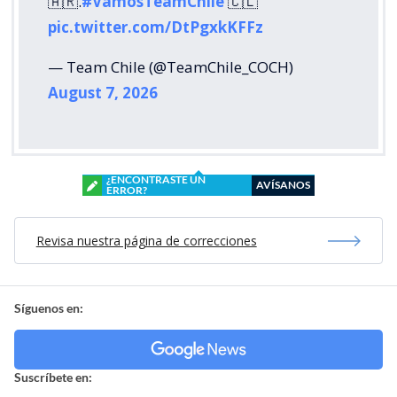
🇦🇷.
#VamosTeamChile
🇨🇱
pic.twitter.com/DtPgxkKFFz
— Team Chile (@TeamChile_COCH)
August 7, 2026
¿ENCONTRASTE UN
AVÍSANOS
ERROR?
Revisa nuestra página de correcciones
Síguenos en:
Suscríbete en: