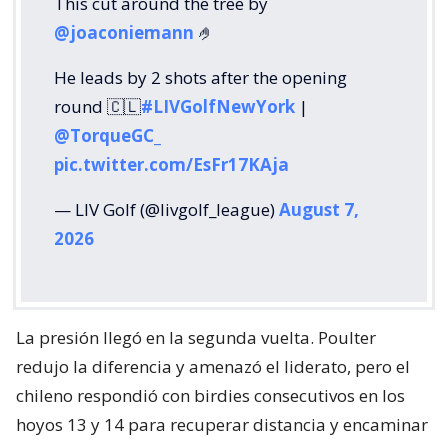
This cut around the tree by
@joaconiemann
🤌
He leads by 2 shots after the opening
round 🇨🇱
#LIVGolfNewYork
|
@TorqueGC_
pic.twitter.com/EsFr17KAja
— LIV Golf (@livgolf_league)
August 7,
2026
La presión llegó en la segunda vuelta. Poulter
redujo la diferencia y amenazó el liderato, pero el
chileno respondió con birdies consecutivos en los
hoyos 13 y 14 para recuperar distancia y encaminar