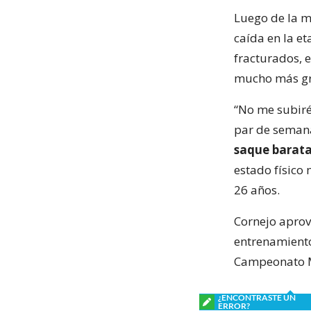
Luego de la m
caída en la et
fracturados, 
mucho más gr
“No me subiré
par de semana
saque barata
estado físico
26 años.
Cornejo aprov
entrenamientos
Campeonato Mu
¿ENCONTRASTE UN
ERROR?