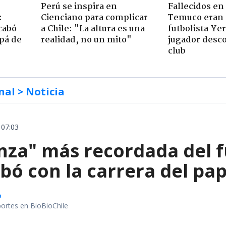
Perú se inspira en
Fallecidos en
:
Cienciano para complicar
Temuco eran 
cabó
a Chile: "La altura es una
futbolista Ye
apá de
realidad, no un mito"
jugador desc
club
nal
> Noticia
 07:03
nza" más recordada del f
bó con la carrera del pa
o
portes en BioBioChile