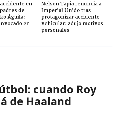
 accidente en
Nelson Tapia renuncia a
padres de
Imperial Unido tras
rko Águila:
protagonizar accidente
onvocado en
vehicular: adujo motivos
personales
útbol: cuando Roy
pá de Haaland