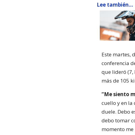
Lee también...
Este martes, d
conferencia de
que lideró (7,
más de 105 ki
“Me siento 
cuello y en l
duele. Debo e
debo tomar co
momento me lo