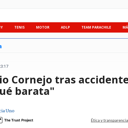
BY
TENIS
MOTOR
ADLP
TEAM PARACHILE
MÁ
a
23:17
io Cornejo tras accidente
qué barata"
cia Uno
Ética y transparenci