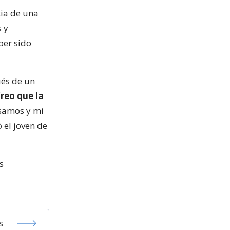
cia de una
s y
ber sido
ués de un
reo que la
samos y mi
 el joven de
s
s