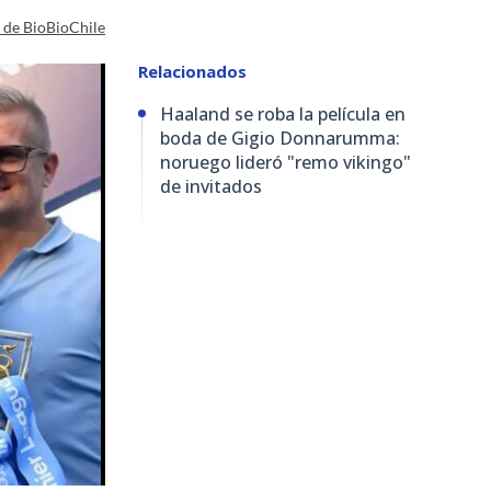
a de BioBioChile
Relacionados
Haaland se roba la película en
boda de Gigio Donnarumma:
noruego lideró "remo vikingo"
de invitados