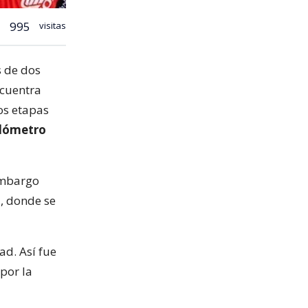
995
visitas
s de dos
ncuentra
os etapas
ilómetro
embargo
l, donde se
ad. Así fue
 por la