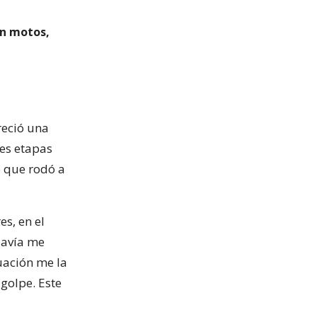
en motos,
reció una
res etapas
o que rodó a
s, en el
davía me
uación me la
golpe. Este