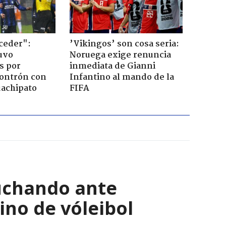
ceder":
’Vikingos’ son cosa seria:
uvo
Noruega exige renuncia
s por
inmediata de Gianni
ontrón con
Infantino al mando de la
uachipato
FIFA
luchando ante
ino de vóleibol