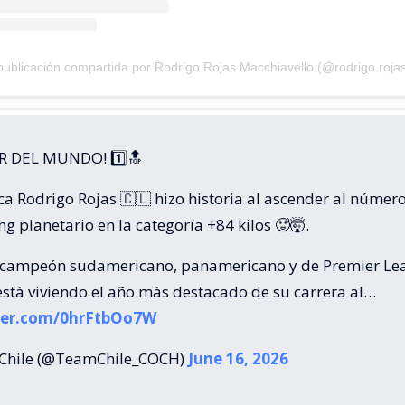
ublicación compartida por Rodrigo Rojas Macchiavello (@rodrigo.roja
R DEL MUNDO! 1️⃣🔝
ca Rodrigo Rojas 🇨🇱 hizo historia al ascender al númer
ng planetario en la categoría +84 kilos 🥵🤯.
 campeón sudamericano, panamericano y de Premier Le
está viviendo el año más destacado de su carrera al…
tter.com/0hrFtbOo7W
Chile (@TeamChile_COCH)
June 16, 2026