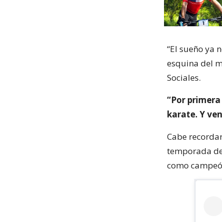
“El sueño ya n
esquina del m
Sociales.
“Por primera
karate. Y ve
Cabe recordar
temporada del
como campeón