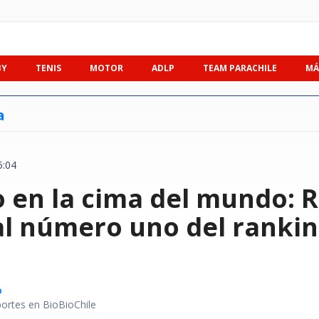
BY
TENIS
MOTOR
ADLP
TEAM PARACHILE
MÁ
a
5:04
o en la cima del mundo: 
al número uno del rankin
o
portes en BioBioChile