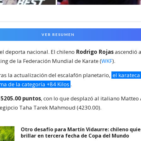
VER RESUMEN
el deporta nacional. El chileno
Rodrigo Rojas
ascendió 
king de la Federación Mundial de Karate (
WKF
).
ras la actualización del escalafón planetario,
el karateca
ima de la categoría +84 Kilos
.
a 5205.00 puntos
, con lo que desplazó al italiano Matteo
l egipcio Taha Tarek Mahmoud (4230.00).
Otro desafío para Martín Vidaurre: chileno quie
brillar en tercera fecha de Copa del Mundo