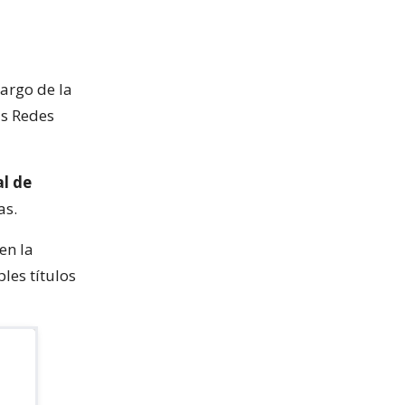
largo de la
us Redes
al de
as.
en la
les títulos