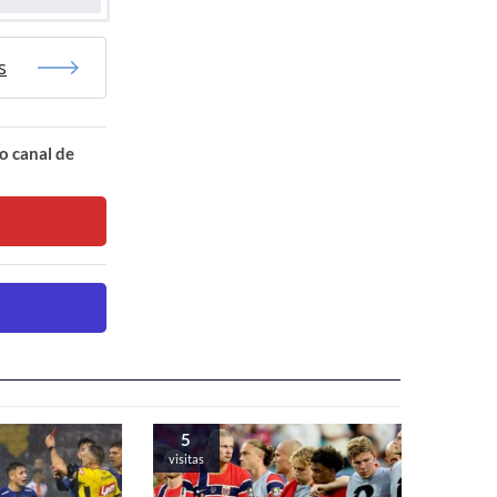
s
o canal de
5
visitas