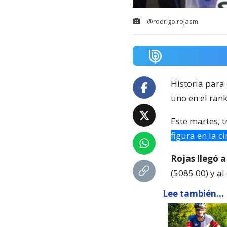
@rodrigo.rojasm
Historia para 
uno en el ran
Este martes, t
figura en la c
Rojas llegó 
(5085.00) y a
Lee también...