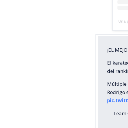
Una p
¡EL MEJO
El karate
del ranki
Múltiple
Rodrigo 
pic.twi
— Team 