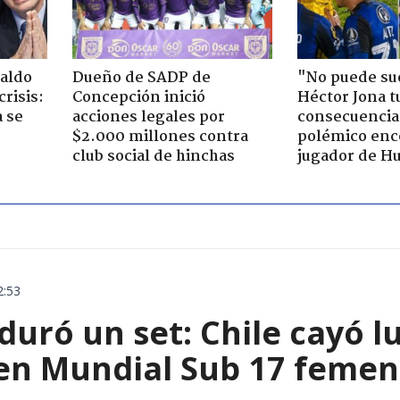
aldo
Dueño de SADP de
"No puede su
risis:
Concepción inició
Héctor Jona t
 se
acciones legales por
consecuencia
$2.000 millones contra
polémico enc
club social de hinchas
jugador de H
2:53
 duró un set: Chile cayó 
 en Mundial Sub 17 femen