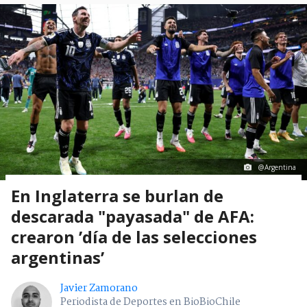
@Argentina
En Inglaterra se burlan de
descarada "payasada" de AFA:
crearon ’día de las selecciones
argentinas’
Javier Zamorano
Periodista de Deportes en BioBioChile