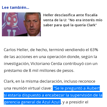
Lee también...
Heller desclasifica ante fiscalía
venta de la U: "No era interés mío
saber para qué la quería Clark"
Carlos Heller, de hecho, terminó vendiendo el 63%
de las acciones en una operación donde, según la
investigación, Victoriano Cerda contribuyó con un
préstamo de 8 mil millones de pesos.
Clark, en la misma declaración, incluso reconoce
una reunión virtual clave:
“Se le preguntó a Aubert
si estaría dispuesto a encabezar la supervisión de la
gerencia general de Azul Azul
, y a presidir el