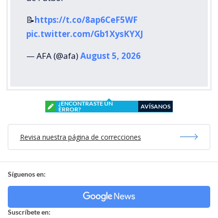
📝
https://t.co/8ap6CeF5WF
pic.twitter.com/Gb1XysKYXJ
— AFA (@afa)
August 5, 2026
¿ENCONTRASTE UN
AVÍSANOS
ERROR?
Revisa nuestra página de correcciones
Síguenos en:
Suscríbete en: