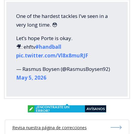
One of the hardest tackles I’ve seen in a
very long time. 😳
Let’s hope Porte is okay.
🎥: ehftv
#handball
pic.twitter.com/Vl8x8muRJF
— Rasmus Boysen (@RasmusBoysen92)
May 5, 2026
¿ENCONTRASTE UN
AVÍSANOS
ERROR?
Revisa nuestra página de correcciones