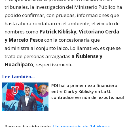
tribunales, la investigación del Ministerio Público ha
podido confirmar, con pruebas, informaciones que
hasta ahora rondaban en el ambiente, el vínculo de
nombres como
Patrick Kiblisky, Victoriano Cerda
y Marcelo Pesce
con la concesionaria que
administra al conjunto laico. Lo llamativo, es que se
trata de personas arraigadas
a Ñublense y
Huachipato
, respectivamente.
Lee también...
PDI halla primer nexo financiero
entre Clark y Kiblisky en La U:
contradice versión del expdte. azul
Pero no ha sido todo.
Un reportaje de 24 Horas