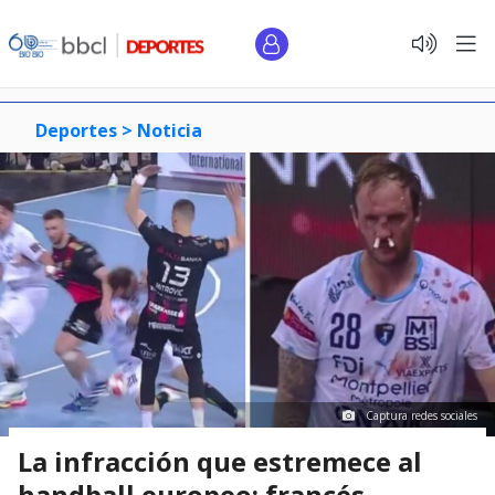
Deportes >
Noticia
Captura redes sociales
La infracción que estremece al
handball europeo: francés