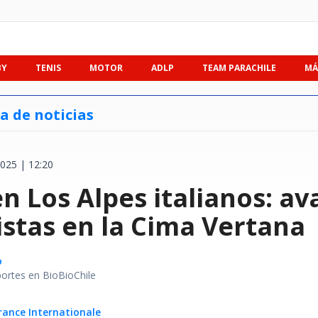
BY
TENIS
MOTOR
ADLP
TEAM PARACHILE
MÁ
a de noticias
025 | 12:20
n Los Alpes italianos: a
istas en la Cima Vertana
o
portes en BioBioChile
rance Internationale