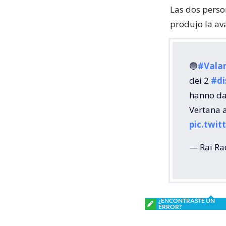
Las dos perso
produjo la av
🔵
#Vala
dei 2
#di
hanno dat
Vertana a
pic.twi
— Rai Ra
¿ENCONTRASTE UN
ERROR?