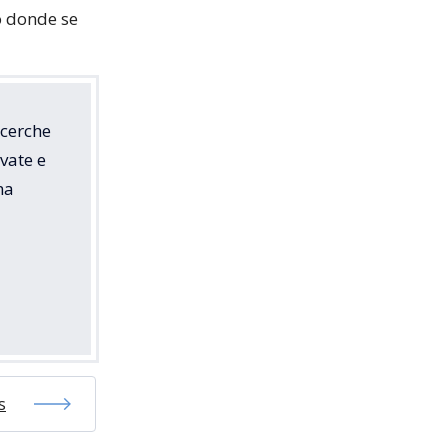
o donde se
icerche
lvate e
ma
s