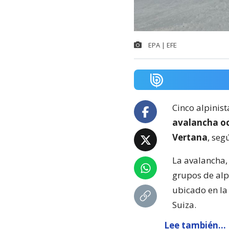
EPA | EFE
Cinco alpinist
avalancha ocu
Vertana
, seg
La avalancha,
grupos de alp
ubicado en la 
Suiza.
Lee también...