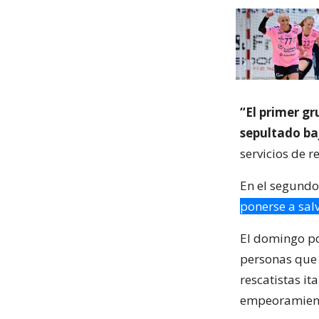
“El primer g
sepultado ba
servicios de r
En el segundo
ponerse a sal
El domingo po
personas que 
rescatistas it
empeoramiento