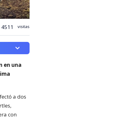
4511
visitas
on en una
Cima
fectó a dos
tles,
era con