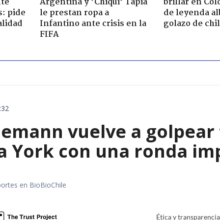
nte
Argentina y ’Chiqui’ Tapia
brillar en Col
s: pide
le prestan ropa a
de leyenda al
alidad
Infantino ante crisis en la
golazo de chi
FIFA
:32
emann vuelve a golpear f
a York con una ronda im
portes en BioBioChile
Ética y transparenci