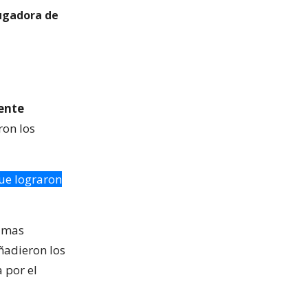
jugadora de
ente
ron los
que lograron
timas
ñadieron los
 por el