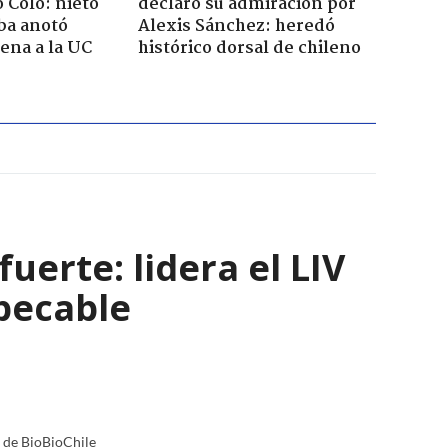
o Colo: nieto
declaró su admiración por
ba anotó
Alexis Sánchez: heredó
lena a la UC
histórico dorsal de chileno
uerte: lidera el LIV
pecable
a de BioBioChile