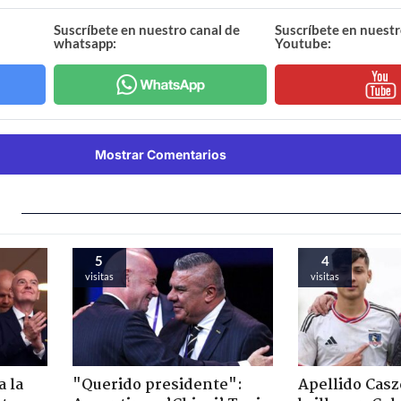
Suscríbete en nuestro canal de
Suscríbete en nuestr
whatsapp:
Youtube:
Mostrar Comentarios
5
4
visitas
visitas
 la
"Querido presidente":
Apellido Casz