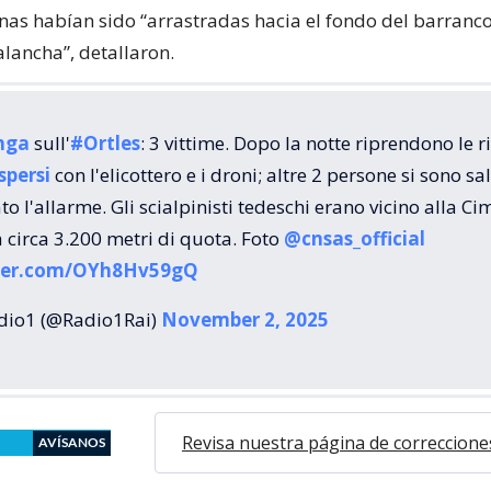
nas habían sido “arrastradas hacia el fondo del barranc
alancha”, detallaron.
nga
sull'
#Ortles
: 3 vittime. Dopo la notte riprendono le r
spersi
con l'elicottero e i droni; altre 2 persone si sono sa
o l'allarme. Gli scialpinisti tedeschi erano vicino alla Ci
 circa 3.200 metri di quota. Foto
@cnsas_official
tter.com/OYh8Hv59gQ
dio1 (@Radio1Rai)
November 2, 2025
Revisa nuestra página de correccione
AVÍSANOS