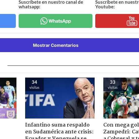
Suscríbete en nuestro canal de
Suscríbete en nuestr
whatsapp:
Youtube:
Mostrar Comentarios
34
33
visitas
visitas
Infantino suma respaldo
Con mega gol
en Sudamérica ante crisis:
Zampedri: Cat
Ecuador y Venezuela se
a Cobresal y 