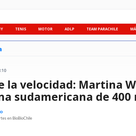
BY
TENIS
MOTOR
ADLP
TEAM PARACHILE
MÁ
a
3:10
e la velocidad: Martina W
a sudamericana de 400
no
rtes en BioBioChile