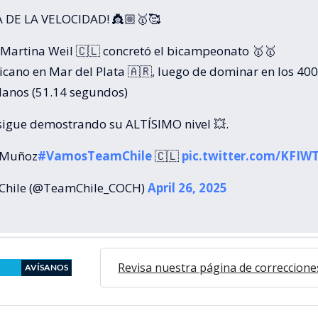
A DE LA VELOCIDAD! 👸🏼🥇🥰
 Martina Weil 🇨🇱 concretó el bicampeonato 🥇🥇
cano en Mar del Plata 🇦🇷, luego de dominar en los 400
lanos (51.14 segundos)
sigue demostrando su ALTÍSIMO nivel 💥.
 Muñoz
#VamosTeamChile
🇨🇱
pic.twitter.com/KFIW
Chile (@TeamChile_COCH)
April 26, 2025
Revisa nuestra página de correccione
AVÍSANOS