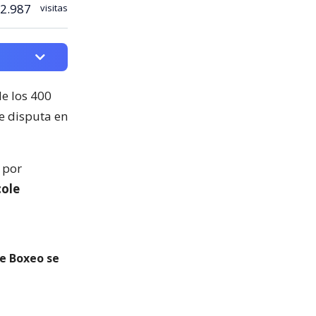
2.987
visitas
e los 400
e disputa en
 por
cole
de Boxeo se