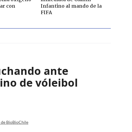
ar con
Infantino al mando de la
FIFA
luchando ante
ino de vóleibol
a de BioBioChile