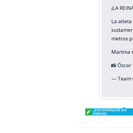
¡LA REIN
La atleta
sudameri
metros p
Martina 
📸 Óscar
— Team 
¿ENCONTRASTE UN
ERROR?