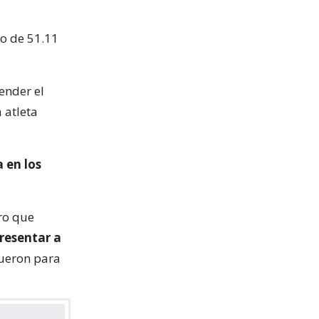
o de 51.11
ender el
 atleta
 en los
ero que
resentar a
fueron para