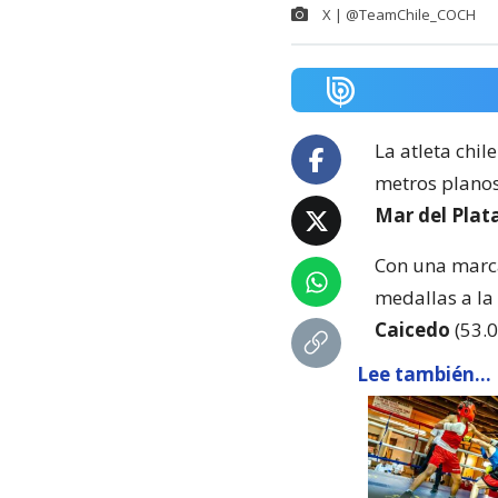
X | @TeamChile_COCH
La atleta chil
metros planos
Mar del Plat
Con una marca
medallas a l
Caicedo
(53.0
Lee también...