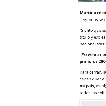
Martina repit
segundos se c
“Siento que e
título y eso e
nacional tras 
“Yo venía ner
primeros 200.
Para cerrar, l
sepan que va 
mi país, es 
todos los chil