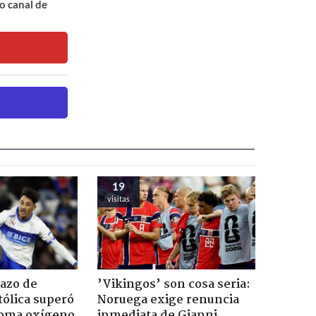
o canal de
19
visitas
azo de
’Vikingos’ son cosa seria:
ólica superó
Noruega exige renuncia
toma oxígeno
inmediata de Gianni