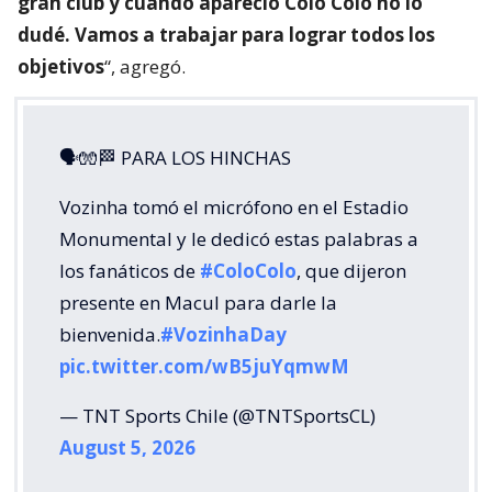
gran club y cuando apareció Colo Colo no lo
dudé. Vamos a trabajar para lograr todos los
objetivos
“, agregó.
🗣🧤🏁 PARA LOS HINCHAS
Vozinha tomó el micrófono en el Estadio
Monumental y le dedicó estas palabras a
los fanáticos de
#ColoColo
, que dijeron
presente en Macul para darle la
bienvenida.
#VozinhaDay
pic.twitter.com/wB5juYqmwM
— TNT Sports Chile (@TNTSportsCL)
August 5, 2026