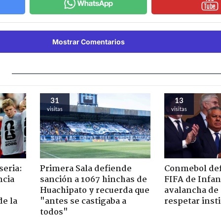
Mostrar Comentarios
31
13
visitas
visitas
seria:
Primera Sala defiende
Conmebol def
ncia
sanción a 1067 hinchas de
FIFA de Infan
Huachipato y recuerda que
avalancha de 
de la
"antes se castigaba a
respetar inst
todos"