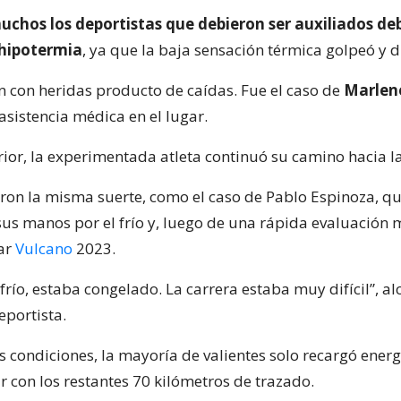
uchos los deportistas que debieron ser auxiliados de
hipotermia
, ya que la baja sensación térmica golpeó y d
on con heridas producto de caídas. Fue el caso de
Marlene
asistencia médica en el lugar.
erior, la experimentada atleta continuó su camino hacia l
eron la misma suerte, como el caso de Pablo Espinoza, q
us manos por el frío y, luego de una rápida evaluación 
ar
Vulcano
2023.
río, estaba congelado. La carrera estaba muy difícil”, al
eportista.
s condiciones, la mayoría de valientes solo recargó energ
r con los restantes 70 kilómetros de trazado.