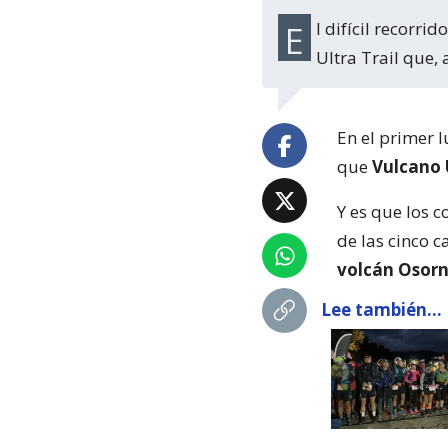
El difícil recorrido y el clima provocaron varios problemas a los atletas de Vulcano
Ultra Trail que,
En el primer l
que
Vulcano U
Y es que los c
de las cinco c
volcán Osor
Lee también...