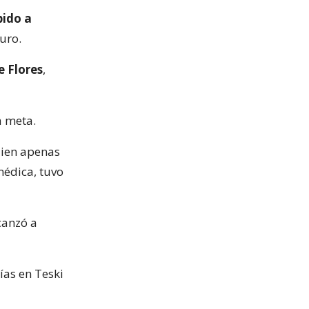
bido a
uro.
 Flores
,
a meta.
uien apenas
médica, tuvo
canzó a
ías en Teski