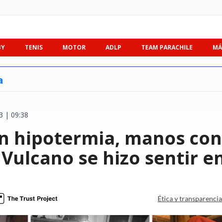
BY
TENIS
MOTOR
ADLP
TEAM PARACHILE
MÁ
a
3 | 09:38
on hipotermia, manos con
Vulcano se hizo sentir e
Ética y transparenci