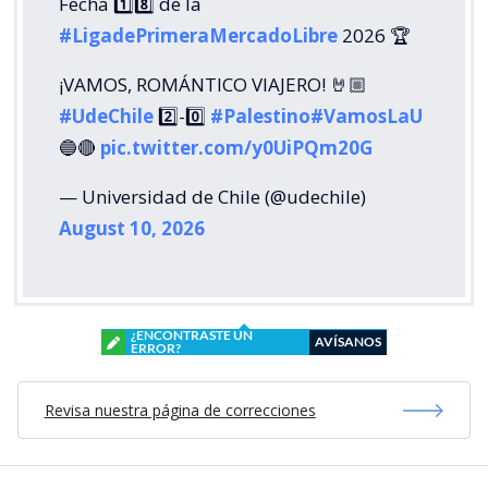
Fecha 1️⃣8️⃣ de la
#LigadePrimeraMercadoLibre
2026 🏆
¡VAMOS, ROMÁNTICO VIAJERO! 🤘🏼
#UdeChile
2️⃣-0️⃣
#Palestino
#VamosLaU
🔵🔴
pic.twitter.com/y0UiPQm20G
— Universidad de Chile (@udechile)
August 10, 2026
¿ENCONTRASTE UN
AVÍSANOS
ERROR?
Revisa nuestra página de correcciones