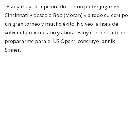
“Estoy muy decepcionado por no poder jugar en
Cincinnati y deseo a Bob (Moran) y a todo su equipo
un gran torneo y mucho éxito. No veo la hora de
volver el próximo año y ahora estoy concentrado en
prepararme para el US Open”, concluyó Jannik
Sinner.
La baja de Sinner en Cincinnati se suma a la del
español
Carlos Alcaraz
, número dos del mundo.
Hope to see you back on court soon ❤️‍🩹
@CincyTennis
|
@janniksin
pic.twitter.com/spbHi7nuAP
— ATP Tour (@atptour)
August 9, 2026