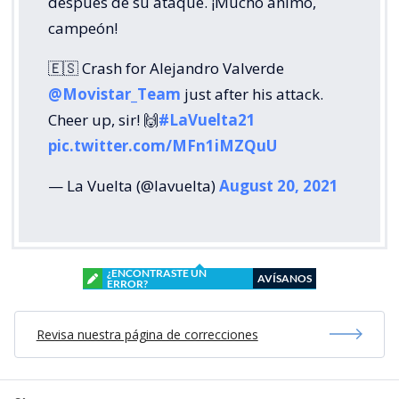
después de su ataque. ¡Mucho ánimo,
campeón!
🇪🇸 Crash for Alejandro Valverde
@Movistar_Team
just after his attack.
Cheer up, sir! 🙌
#LaVuelta21
pic.twitter.com/MFn1iMZQuU
— La Vuelta (@lavuelta)
August 20, 2021
¿ENCONTRASTE UN
AVÍSANOS
ERROR?
Revisa nuestra página de correcciones