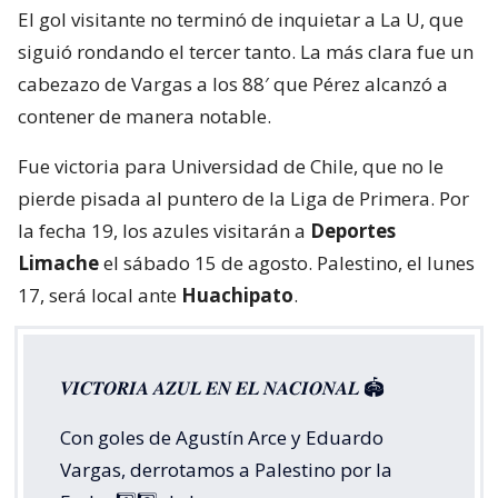
El gol visitante no terminó de inquietar a La U, que
siguió rondando el tercer tanto. La más clara fue un
cabezazo de Vargas a los 88′ que Pérez alcanzó a
contener de manera notable.
Fue victoria para Universidad de Chile, que no le
pierde pisada al puntero de la Liga de Primera. Por
la fecha 19, los azules visitarán a
Deportes
Limache
el sábado 15 de agosto. Palestino, el lunes
17, será local ante
Huachipato
.
𝑽𝑰𝑪𝑻𝑶𝑹𝑰𝑨 𝑨𝒁𝑼𝑳 𝑬𝑵 𝑬𝑳 𝑵𝑨𝑪𝑰𝑶𝑵𝑨𝑳 🏟️
Con goles de Agustín Arce y Eduardo
Vargas, derrotamos a Palestino por la