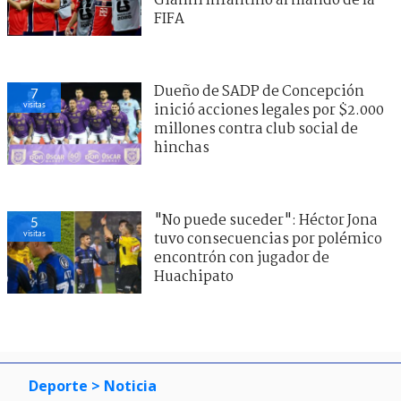
Gianni Infantino al mando de la
FIFA
Dueño de SADP de Concepción
7
visitas
inició acciones legales por $2.000
millones contra club social de
hinchas
"No puede suceder": Héctor Jona
5
visitas
tuvo consecuencias por polémico
encontrón con jugador de
Huachipato
Deporte
> Noticia