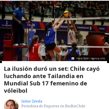
Hans Scott I Agencia Uno
La ilusión duró un set: Chile cayó
luchando ante Tailandia en
Mundial Sub 17 femenino de
vóleibol
Jaime Zavala
Periodista de Deportes en BioBioChile