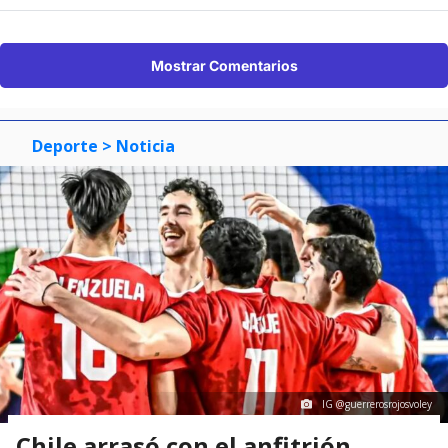
Mostrar Comentarios
Deporte
> Noticia
IG @guerrerosrojosvoley
Chile arrasó con el anfitrión