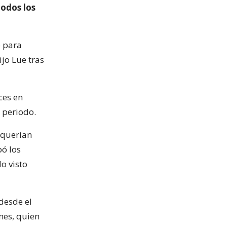
odos los
o para
ijo Lue tras
ces en
 periodo.
o querían
bó los
o visto
desde el
mes, quien