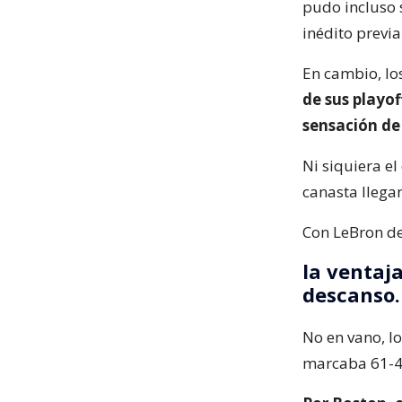
pudo incluso 
inédito previ
En cambio, lo
de sus playof
sensación de
Ni siquiera e
canasta llega
Con LeBron de 
la ventaja
descanso.
No en vano, lo
marcaba 61-41,