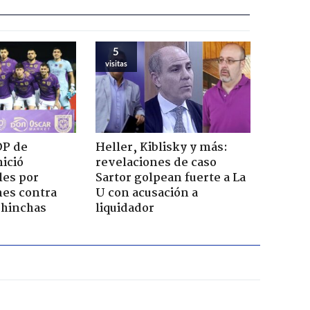
5
visitas
DP de
Heller, Kiblisky y más:
ició
revelaciones de caso
les por
Sartor golpean fuerte a La
nes contra
U con acusación a
e hinchas
liquidador