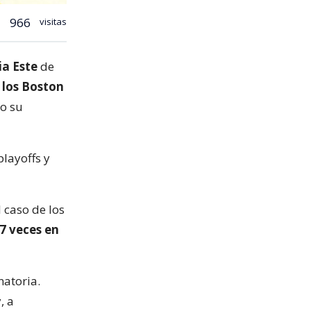
966
visitas
a Este
de
 los Boston
do su
playoffs y
 caso de los
37 veces en
natoria.
, a