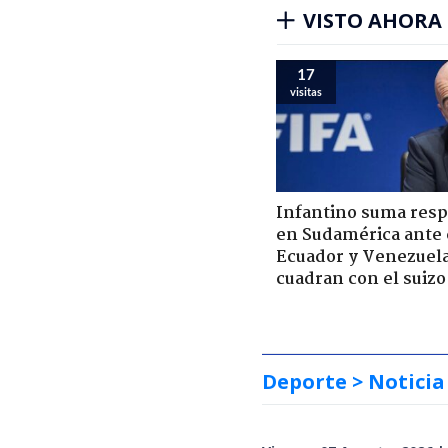
VISTO AHORA
17
visitas
Infantino suma resp
en Sudamérica ante c
Ecuador y Venezuela
cuadran con el suizo
Deporte
> Noticia