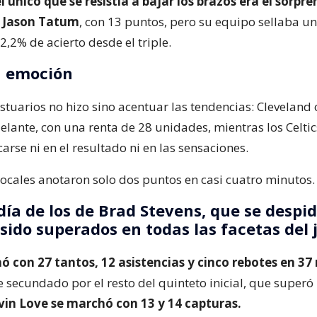
l único que se resistía a bajar los brazos era el sorpr
o Jason Tatum
, con 13 puntos, pero su equipo sellaba un
,2% de acierto desde el triple.
in emoción
stuarios no hizo sino acentuar las tendencias: Cleveland
lante, con una renta de 28 unidades, mientras los Celtic
arse ni en el resultado ni en las sensaciones.
locales anotaron solo dos puntos en casi cuatro minutos. 
día de los de Brad Stevens, que se despi
sido superados en todas las facetas del 
ó con 27 tantos, 12 asistencias y cinco rebotes en 37
 secundado por el resto del quinteto inicial, que superó
vin Love se marchó con 13 y 14 capturas.