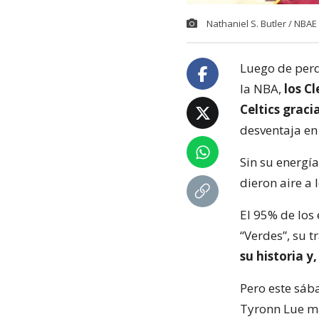
Nathaniel S. Butler / NBA
Luego de perd
la NBA,
los C
Celtics grac
desventaja en 
Sin su energía
dieron aire a 
El 95% de los 
“Verdes”, su 
su historia y
Pero este sáb
Tyronn Lue ma