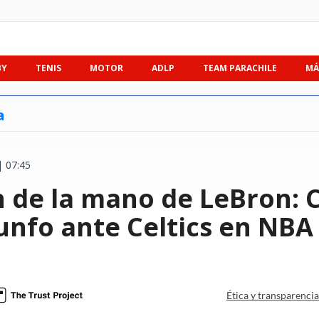
BY
TENIS
MOTOR
ADLP
TEAM PARACHILE
MÁ
a
 07:45
n de la mano de LeBron: C
iunfo ante Celtics en NBA
Ética y transparenci