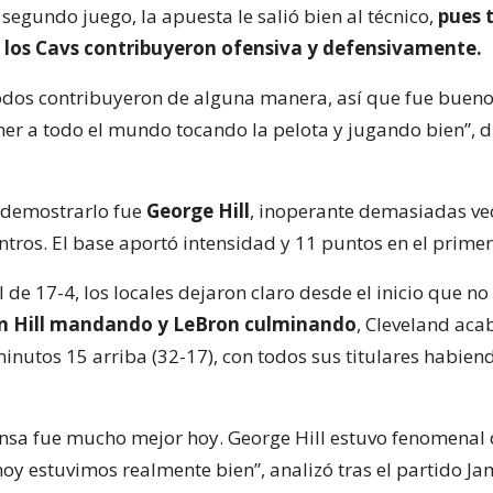
 segundo juego, la apuesta le salió bien al técnico,
pues t
 los Cavs contribuyeron ofensiva y defensivamente.
odos contribuyeron de alguna manera, así que fue buen
ner a todo el mundo tocando la pelota y jugando bien”, d
 demostrarlo fue
George Hill
, inoperante demasiadas ve
ntros. El base aportó intensidad y 11 puntos en el primer
 de 17-4, los locales dejaron claro desde el inicio que n
n Hill mandando y LeBron culminando
, Cleveland aca
inutos 15 arriba (32-17), con todos sus titulares habiend
nsa fue mucho mejor hoy. George Hill estuvo fenomenal 
hoy estuvimos realmente bien”, analizó tras el partido Ja