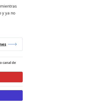
, mientras
o y ya no
ones
o canal de