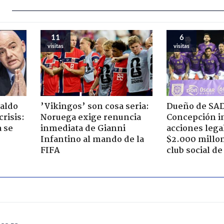
11
6
visitas
visitas
aldo
’Vikingos’ son cosa seria:
Dueño de SA
risis:
Noruega exige renuncia
Concepción in
 se
inmediata de Gianni
acciones lega
Infantino al mando de la
$2.000 millo
FIFA
club social d