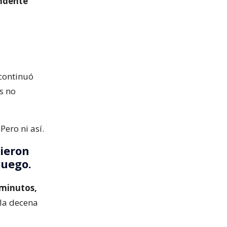
endente
 continuó
s no
Pero ni así.
dieron
juego.
 minutos,
 la decena