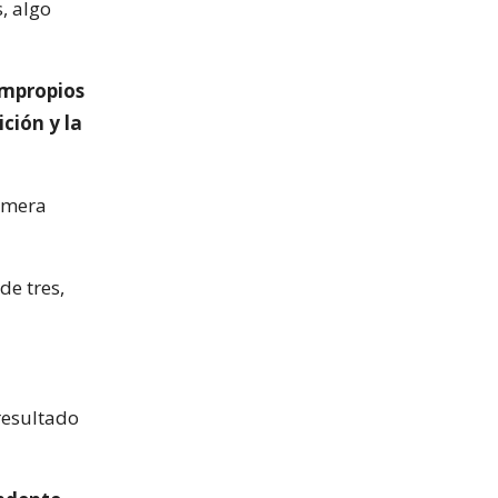
, algo
impropios
ición y la
rimera
de tres,
 resultado