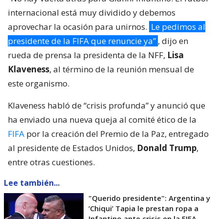
internacional está muy dividido y debemos
aprovechar la ocasión para unirnos.
Le pedimos al
presidente de la FIFA que renuncie ya”
, dijo en
rueda de prensa la presidenta de la NFF,
Lisa
Klaveness
, al término de la reunión mensual de
este organismo.
Klaveness habló de “crisis profunda” y anunció que
ha enviado una nueva queja al comité ético de la
FIFA
por la creación del Premio de la Paz, entregado
al presidente de Estados Unidos,
Donald Trump
,
entre otras cuestiones.
Lee también...
"Querido presidente": Argentina y
’Chiqui’ Tapia le prestan ropa a
Infantino ante crisis en la FIFA