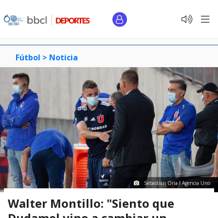
Fútbol >
Noticia
Sebastián Oria I Agencia Uno
Walter Montillo: "Siento que
Dudamel vino a cambiar un