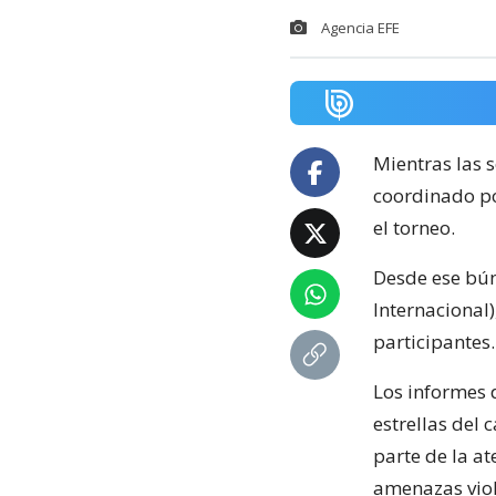
Agencia EFE
Mientras las 
coordinado p
el torneo.
Desde ese bún
Internacional)
participantes.
Los informes 
estrellas del
parte de la at
amenazas viol