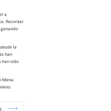
er a
os. Recordar
3, ganando
“desde la
ías han
s han sido
en Mena.
ileno.
s