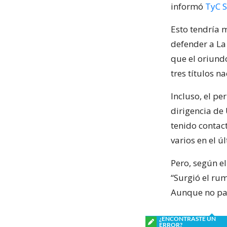
informó
TyC S
Esto tendría m
defender a La
que el oriund
tres títulos 
Incluso, el pe
dirigencia de
tenido contac
varios en el ú
Pero, según el
“Surgió el rum
Aunque no par
¿ENCONTRASTE UN
ERROR?