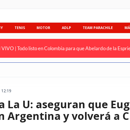
BY
TENIS
MOTOR
ADLP
TEAM PARACHILE
MÁ
 VIVO | Todo listo en Colombia para que Abelardo de la Esprie
 12:19
 a La U: aseguran que Eu
 Argentina y volverá a C