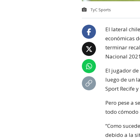
TyC Sports
El lateral chi
económicas d
terminar reca
Nacional 2021
El jugador de
luego de un la
Sport Recife y
Pero pese a se
todo cómodo e
“Como sucede 
debido a la si