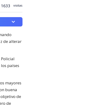
1633
visitas
 mando
z de alterar
Policial
 los países
dos mayores
aron buena
 objetivo de
ero de