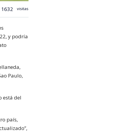
1632
visitas
es
022, y podría
ato
ellaneda,
Sao Paulo,
o está del
ro país,
ctualizado”,