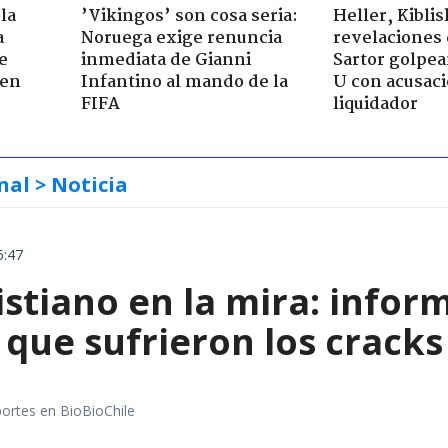
la
’Vikingos’ son cosa seria:
Heller, Kibli
a
Noruega exige renuncia
revelaciones 
e
inmediata de Gianni
Sartor golpea
 en
Infantino al mando de la
U con acusaci
FIFA
liquidador
nal
> Noticia
5:47
istiano en la mira: infor
que sufrieron los cracks
portes en BioBioChile