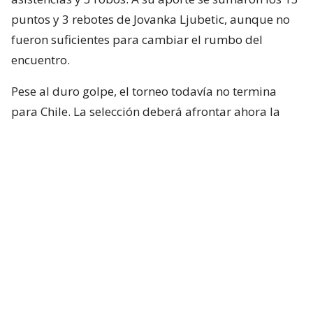
puntos y 3 rebotes de Jovanka Ljubetic, aunque no
fueron suficientes para cambiar el rumbo del
encuentro.
Pese al duro golpe, el torneo todavía no termina
para Chile. La selección deberá afrontar ahora la
reclasificación, instancia en la que buscará cerrar su
participación de la mejor manera y mantenerse en
carrera por el quinto puesto.
El próximo desafío será este sábado ante Uruguay,
a las 13:00 horas, en un duelo que definirá cuál de
las dos selecciones tendrá la oportunidad de
disputar posteriormente el juego por el 5° lugar.
¿ENCONTRASTE UN
AVÍSANOS
ERROR?