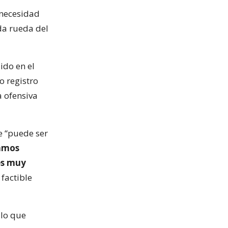
 necesidad
da rueda del
ido en el
o registro
a ofensiva
e “puede ser
amos
es muy
factible
 lo que