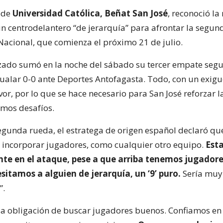
 de
Universidad Católica, Beñat San José
, reconoció la
un centrodelantero “de jerarquía” para afrontar la segun
cional, que comienza el próximo 21 de julio.
zado sumó en la noche del sábado su tercer empate segu
gualar 0-0 ante Deportes Antofagasta. Todo, con un exigu
vor, por lo que se hace necesario para San José reforzar l
imos desafíos.
segunda rueda, el estratega de origen español declaró qu
incorporar jugadores, como cualquier otro equipo.
Est
te en el ataque, pese a que arriba tenemos jugador
itamos a alguien de jerarquía, un ‘9’ puro.
Sería muy 
”.
e la obligación de buscar jugadores buenos. Confiamos en