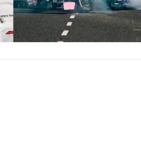
VER RESUMEN
toridad de la
Fórmula 1
,
Stefano Domenicali
, confir
ón existen “conversaciones” para traer un nuevo Gran Pre
onde de inmediato surge Buenos Aires, Argentina, como
ncipal.
es que las negociaciones en África están avanzando muy 
amos manteniendo otras conversaciones en Sudamér