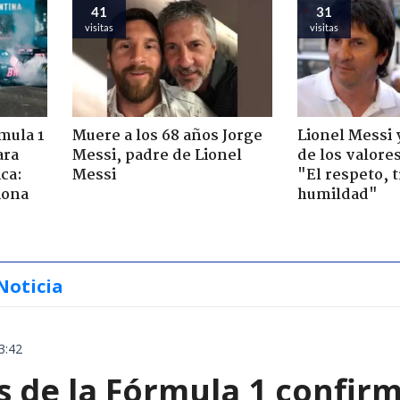
41
31
visitas
visitas
mula 1
Muere a los 68 años Jorge
Lionel Messi 
ara
Messi, padre de Lionel
de los valore
ca:
Messi
"El respeto, t
iona
humildad"
Noticia
3:42
de la Fórmula 1 confirm