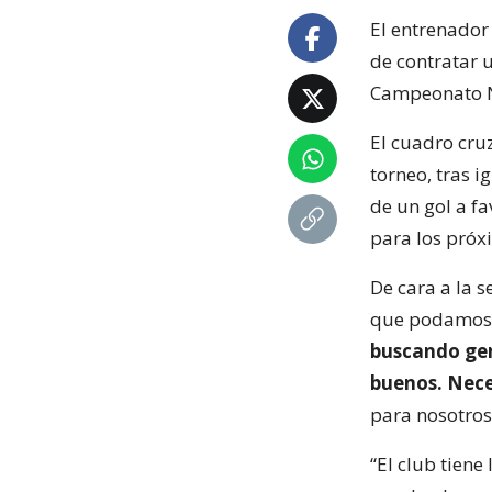
El entrenador
de contratar 
Campeonato Na
El cuadro cru
torneo, tras i
de un gol a fa
para los próx
De cara a la 
que podamos 
buscando gen
buenos. Neces
para nosotros
“El club tien