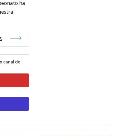
peonato ha
uestra
s
o canal de