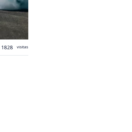
1828
visitas
mó que desde
mio a
 el
bien (…)
ica.