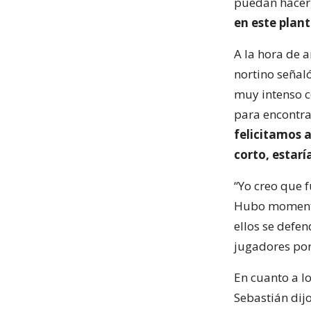
puedan hacer,
en este plant
A la hora de a
nortino señal
muy intenso c
para encontra
felicitamos 
corto, estar
“Yo creo que 
Hubo momento
ellos se defen
jugadores por
En cuanto a lo
Sebastián dij