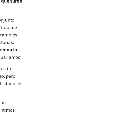
n que sume
conjunto
rtido fue
s cambios
torias;
mpeonato
queríamos”.
 a tú.
o, pero
icitar a los
San
entimos