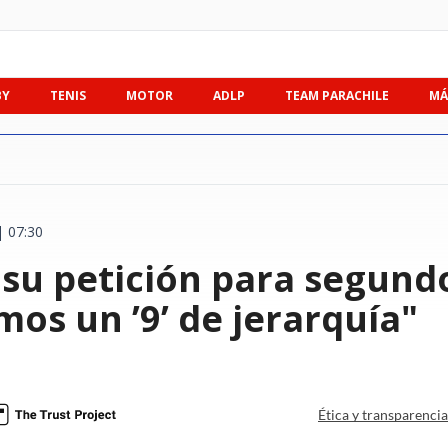
BY
TENIS
MOTOR
ADLP
TEAM PARACHILE
MÁ
 07:30
 su petición para segund
os un ’9’ de jerarquía"
Ética y transparenci