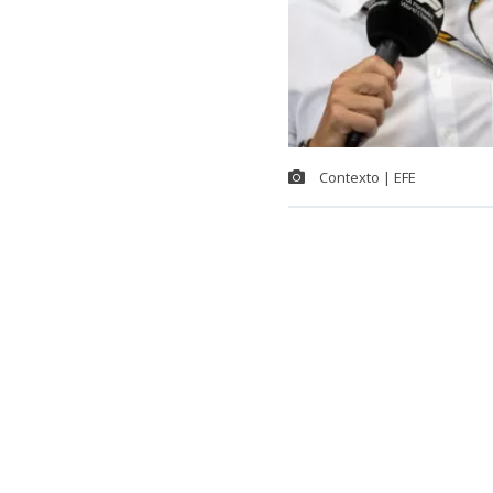
Contexto | EFE
La máxima au
la organizaci
Sudamérica, d
candidato pri
“Puedo decir 
También est