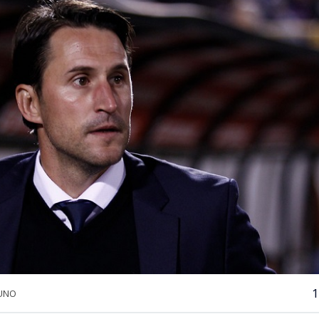
1
 UNO