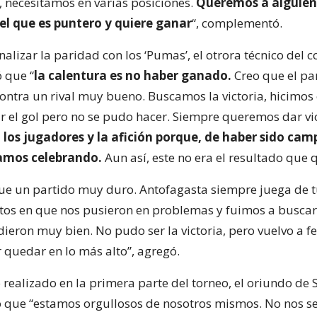
 necesitamos en varias posiciones.
Queremos a alguie
el que es puntero y quiere ganar
“, complementó.
nalizar la paridad con los ‘Pumas’, el otrora técnico del 
ó que “
la calentura es no haber ganado.
Creo que el pa
ontra un rival muy bueno. Buscamos la victoria, hicimo
r el gol pero no se pudo hacer. Siempre queremos dar vic
a los jugadores y la afición porque, de haber sido ca
íamos celebrando.
Aun así, este no era el resultado que 
fue un partido muy duro. Antofagasta siempre juega de tú
s en que nos pusieron en problemas y fuimos a buscarl
dieron muy bien. No pudo ser la victoria, pero vuelvo a fel
 quedar en lo más alto”, agregó.
 realizado en la primera parte del torneo, el oriundo de 
o que “estamos orgullosos de nosotros mismos. No nos s