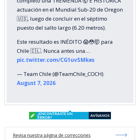
completó una TREMENDA 🤯 E HISTÓRICA
actuación en el Mundial Sub-20 de Oregon
🇺🇸, luego de concluir en el séptimo
puesto del salto largo (6.20 metros).
Este resultado es INÉDITO 😱😳🤯 para
Chile 🇨🇱. Nunca antes una…
pic.twitter.com/CG1uvSMkes
— Team Chile (@TeamChile_COCH)
August 7, 2026
¿ENCONTRASTE UN
AVÍSANOS
ERROR?
Revisa nuestra página de correcciones