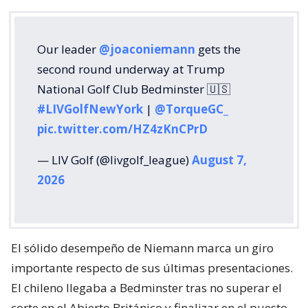
Our leader
@joaconiemann
gets the
second round underway at Trump
National Golf Club Bedminster 🇺🇸
#LIVGolfNewYork
|
@TorqueGC_
pic.twitter.com/HZ4zKnCPrD
— LIV Golf (@livgolf_league)
August 7,
2026
El sólido desempeño de Niemann marca un giro
importante respecto de sus últimas presentaciones.
El chileno llegaba a Bedminster tras no superar el
corte en el Abierto Británico y finalizar en el puesto