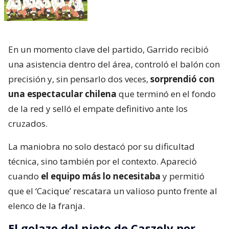
precisión y, sin pensarlo dos veces,
sorprendió con
una espectacular chilena
que terminó en el fondo
de la red y selló el empate definitivo ante los
cruzados.
La maniobra no solo destacó por su dificultad
técnica, sino también por el contexto. Apareció
cuando
el equipo más lo necesitaba
y permitió
que el ‘Cacique’ rescatara un valioso punto frente al
elenco de la franja.
El golazo del nieto de Caszely por
Colo Colo Sub 18
Mientras tanto el nieto de Caszely
pic.twitter.com/597mbEJQon