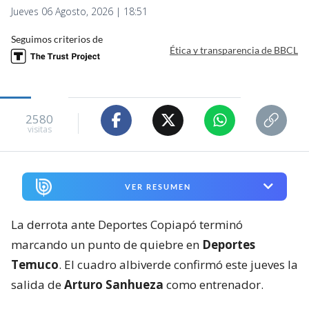
2580
visitas
VER RESUMEN
La derrota ante Deportes Copiapó terminó
marcando un punto de quiebre en
Deportes
Temuco
. El cuadro albiverde confirmó este jueves la
salida de
Arturo Sanhueza
como entrenador.
El golpe fue fuerte. El pasado fin de semana,
Temuco cayó por un contundente 4-1 frente al ‘León
de Atacama’ en el estadio Germán Becker, resultado
que dejó al equipo cuestionado y al entrenador
asumiendo la responsabilidad por el complejo