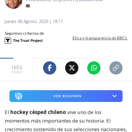
1655
visitas
VER RESUMEN
El
hockey césped chileno
vive uno de los
momentos más importantes de su historia. El
crecimiento sostenido de sus selecciones nacionales,
tanto femenina como masculina y juveniles, ha
permitido que el deporte se instale definitivamente
en el
escenario internacional
y que Chile sea
reconocido como un actor relevante dentro del
continente.