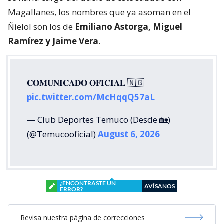
𝐂𝐎𝐌𝐔𝐍𝐈𝐂𝐀𝐃𝐎 𝐎𝐅𝐈𝐂𝐈𝐀𝐋 🇳🇬
pic.twitter.com/McHqqQ57aL
— Club Deportes Temuco (Desde 🏡)
(@Temucooficial)
August 6, 2026
¿ENCONTRASTE UN
AVÍSANOS
ERROR?
Revisa nuestra página de correcciones
Síguenos en:
Suscríbete en: