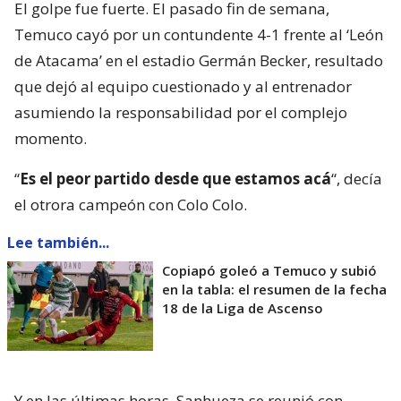
momento.
“
Es el peor partido desde que estamos acá
“, decía
el otrora campeón con Colo Colo.
Lee también...
Copiapó goleó a Temuco y subió
en la tabla: el resumen de la fecha
18 de la Liga de Ascenso
Y en las últimas horas, Sanhueza se reunió con
Marcelo Salas, presidente de la institución, y tras el
encuentro se determinó poner término a su ciclo al
mando del equipo.
“
Club Deportes Temuco informa que ha decidido