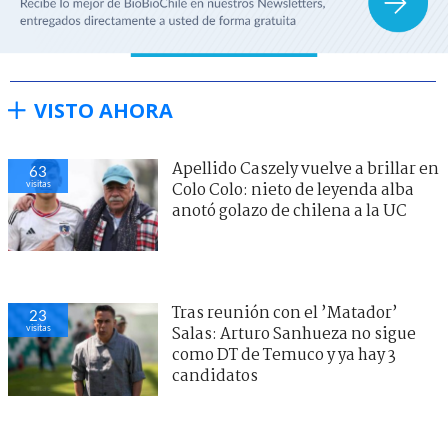
VISTO AHORA
Apellido Caszely vuelve a brillar en
55
visitas
Colo Colo: nieto de leyenda alba
anotó golazo de chilena a la UC
Tras reunión con el ’Matador’
27
visitas
Salas: Arturo Sanhueza no sigue
como DT de Temuco y ya hay 3
candidatos