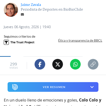
Seguimos criterios de
Ética y transparencia de BBCL
299
visitas
VER RESUMEN
En un duelo lleno de emociones y goles,
Colo Colo y
Universidad Católica
igualaron a cinco goles en la
división
Sub 18
. Y uno de los momentos más
destacados del choque lo protagonizó
Franco
Garrido Caszely
.
El delantero albo se convirtió en una de las figuras