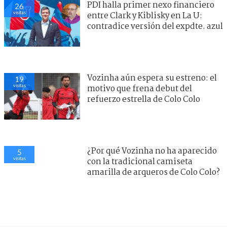
PDI halla primer nexo financiero
22
visitas
entre Clark y Kiblisky en La U:
contradice versión del expdte. azul
¿Por qué Vozinha no ha aparecido
20
visitas
con la tradicional camiseta
amarilla de arqueros de Colo Colo?
Fútbol
> Noticia