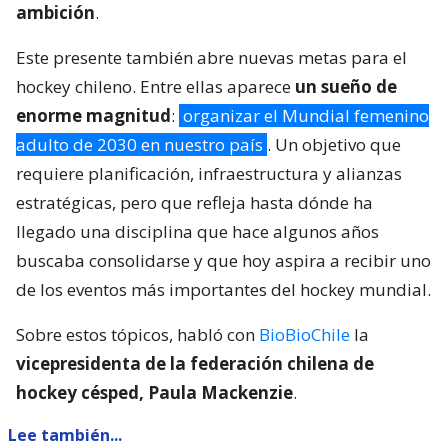
adulto de 2030 en nuestro país
. Un objetivo que
requiere planificación, infraestructura y alianzas
estratégicas, pero que refleja hasta dónde ha
llegado una disciplina que hace algunos años
buscaba consolidarse y que hoy aspira a recibir uno
de los eventos más importantes del hockey mundial.
Sobre estos tópicos, habló con
BioBioChile
la
vicepresidenta de la federación chilena de
hockey césped, Paula Mackenzie
.
Lee también...
De luchar por cancha propia al
protagonismo: el duro camino de
Las Diablas para codearse con la
élite