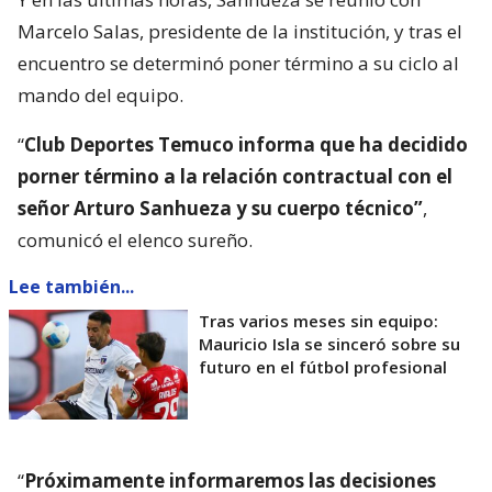
porner término a la relación contractual con el
señor Arturo Sanhueza y su cuerpo técnico”
,
comunicó el elenco sureño.
Lee también...
Tras varios meses sin equipo:
Mauricio Isla se sinceró sobre su
futuro en el fútbol profesional
“
Próximamente informaremos las decisiones
respecto de quién encabezará nuestra dirección
técnica
“, añadió el texto.
El exvolante deja al ‘Pije’ ubicado en el décimo
puesto de la Primera B, una posición que lo