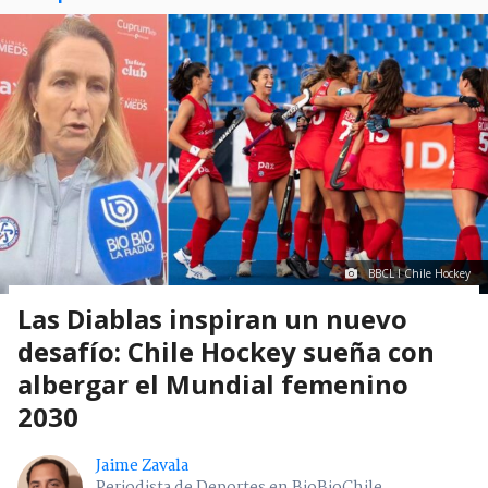
BBCL I Chile Hockey
Las Diablas inspiran un nuevo
desafío: Chile Hockey sueña con
albergar el Mundial femenino
2030
Jaime Zavala
Periodista de Deportes en BioBioChile
Jueves 06 Agosto, 2026 | 18:11
Seguimos criterios de
Ética y transparencia de BBCL