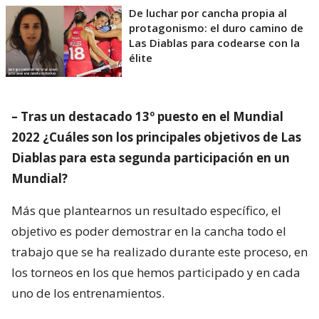
– Tras un destacado 13º puesto en el Mundial
2022 ¿Cuáles son los principales objetivos de Las
Diablas para esta segunda participación en un
Mundial?
Más que plantearnos un resultado específico, el
objetivo es poder demostrar en la cancha todo el
trabajo que se ha realizado durante este proceso, en
los torneos en los que hemos participado y en cada
uno de los entrenamientos.
Sabemos que enfrentaremos rivales de primer nivel.
Con algunos de ellos ya jugamos hace pocos meses
y tuvimos buenos resultados, pero también
entendemos que ellos siguen evolucionando, que
nos van a estudiar y que van a trabajar sobre los