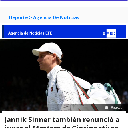
jugar el Masters de Cincinnati: se
sumó a Carlos Alcaraz
Javier Zamorano
Periodista de Deportes en BioBioChile
Con información de
Agencia EFE
Domingo 09 Agosto, 2026 | 20:48
Seguimos criterios de
Ética y transparencia de BBCL
9602
visitas