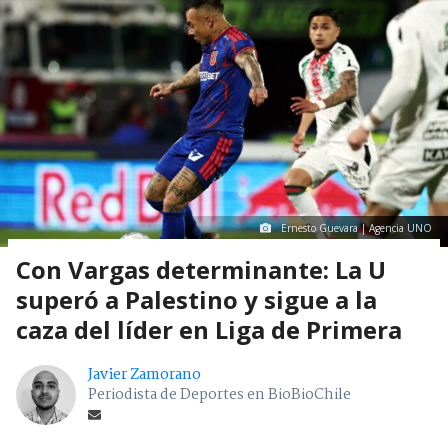
Domingo 09 Agosto, 2026 | 21:56
Seguimos criterios de
Ética y transparencia de BBCL
4407
visitas
VER RESUMEN
Universidad de Chile
superó 2-1 a
Palestino
, en
encuentro válido por la jornada 18 de la
Liga de
Primera 2026
y jugado en el Estadio Nacional.
Los azules sumaron así 33 puntos, recuperando el