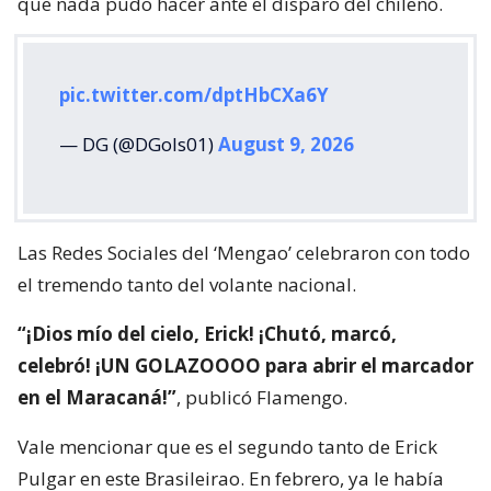
Pulgar en este Brasileirao. En febrero, ya le había
marcado al Vitoria en el triunfo 2-1 del ‘Mengao’
como visitante.
pic.twitter.com/oAwzoYYqEu
— Gols do BR Vids (@GVids12)
August 9,
2026
Lee también...
Cayó al vacío, se lesionó y le
anularon gol: desafortunado
festejo de brasileño Jacy Maranhao
es viral