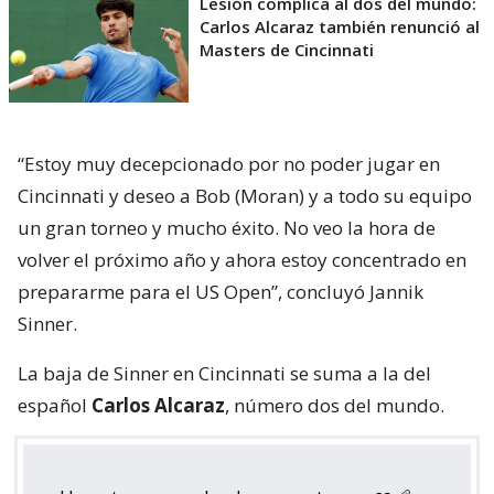
Hope to see you back on court soon ❤️‍🩹
@CincyTennis
|
@janniksin
pic.twitter.com/spbHi7nuAP
— ATP Tour (@atptour)
August 9, 2026
¿ENCONTRASTE UN
AVÍSANOS
ERROR?
Revisa nuestra página de correcciones
Síguenos en:
Suscríbete en: