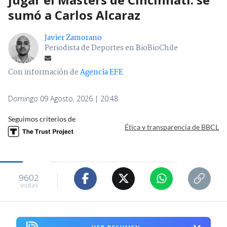
VER RESUMEN
El italiano
Jannik Sinner
renunció a competir en el
Masters 1.000 de Cincinnati al arrastrar problemas
de rodilla, informó el torneo este domingo.
“Después de consultar con mis médicos y mi equipo,
tengo que anunciar que debo retirarme del torneo
Masters 1000 de Cincinnati”, dijo Sinner.
“Me ha estado molestando la rodilla derecha y,
aunque hemos estado trabajando intensamente con
mi equipo médico,
tengo que aceptar que
todavía no estoy preparado para competir”
,
prosiguió el número uno del
ATP
.
Lee también...