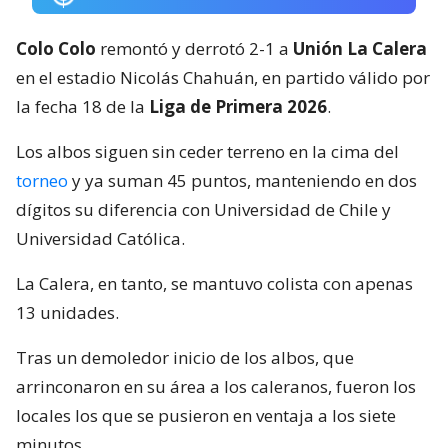
minutos.
Lee también...
Limache revivió en Liga de Primera:
derrotó a O’Higgins en Rancagua y
escapó de la parte baja
Matías Campos López
aprovechó un largo envío de
Christopher Díaz y, ante la salida de Gabriel
Maureira, definió por sobre el arquero de Colo Colo.
Golazo para el sorpresivo 1-0.
El ‘Cacique’ se vio desordenado por momentos, pero
igual Maximiliano Romero se las ingenió para crear
ocasiones de gol. A los 35′, Nicolás Avellaneda le