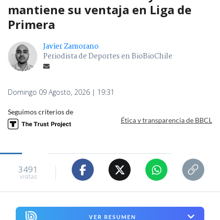
VER RESUMEN
Colo Colo
remontó y derrotó 2-1 a
Unión La Calera
en el estadio Nicolás Chahuán, en partido válido por
la fecha 18 de la
Liga de Primera 2026
.
Los albos siguen sin ceder terreno en la cima del
torneo
y ya suman 45 puntos, manteniendo en dos
dígitos su diferencia con Universidad de Chile y
Universidad Católica.
La Calera, en tanto, se mantuvo colista con apenas
13 unidades.
Tras un demoledor inicio de los albos, que
arrinconaron en su área a los caleranos, fueron los
locales los que se pusieron en ventaja a los siete