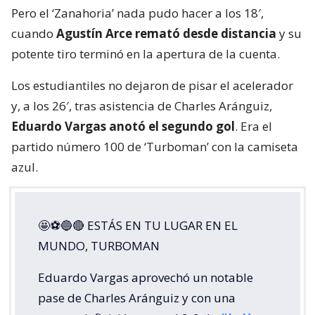
certera definición puso el 2-0 de
#LaU
ante Palestino, en este
#MatchdayDomingo
de la Fecha 18 por
la
#LigaDePrimeraMercadoLibre
2026.
Disfruta lo mejor del…
pic.twitter.com/aXRfBnWPM6
— TNT Sports Chile (@TNTSportsCL)
August 10, 2026
Palestino no reaccionaba y La U estuvo cerca del
tercero, pero Pérez estuvo atento a una carga de
Lucas Assadi a los 28′ y un remate de Tobías
Reinhart a los 35′ se fue rozando el arco visitante.