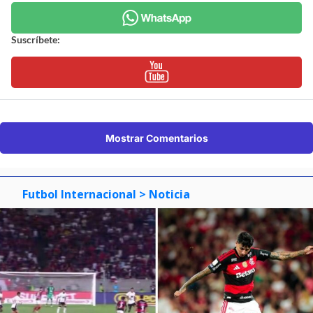
@Flamengo
Un disparo inatajable: Erick Pulgar
anotó enorme golazo para
Flamengo por el Brasileirao
Javier Zamorano
Periodista de Deportes en BioBioChile
Domingo 09 Agosto, 2026 | 20:00
Seguimos criterios de
Ética y transparencia de BBCL