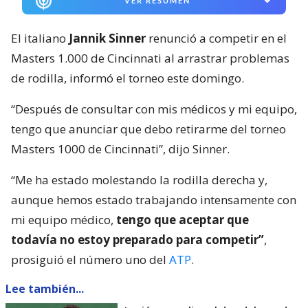
Lesión complica al dos del mundo:
Carlos Alcaraz también renunció al
Masters de Cincinnati
“Estoy muy decepcionado por no poder jugar en
Cincinnati y deseo a Bob (Moran) y a todo su equipo
un gran torneo y mucho éxito. No veo la hora de
volver el próximo año y ahora estoy concentrado en
prepararme para el US Open”, concluyó Jannik
Sinner.
La baja de Sinner en Cincinnati se suma a la del
español
Carlos Alcaraz
, número dos del mundo.