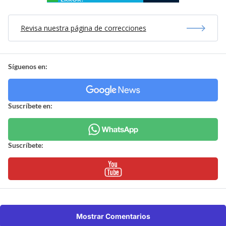
Deporte
> Agencia De Noticias
@atptour
Jannik Sinner también renunció a