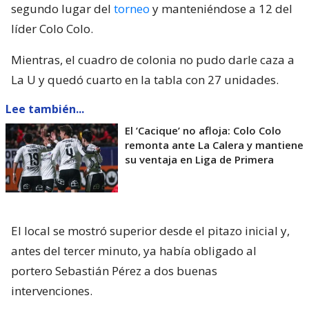
Pero el ‘Zanahoria’ nada pudo hacer a los 18′,
cuando
Agustín Arce remató desde distancia
y su
potente tiro terminó en la apertura de la cuenta.
Los estudiantiles no dejaron de pisar el acelerador
y, a los 26′, tras asistencia de Charles Aránguiz,
Eduardo Vargas anotó el segundo gol
. Era el
partido número 100 de ‘Turboman’ con la camiseta
azul.
🤩⚽🔵🔴 ESTÁS EN TU LUGAR EN EL
MUNDO, TURBOMAN
Eduardo Vargas aprovechó un notable
pase de Charles Aránguiz y con una