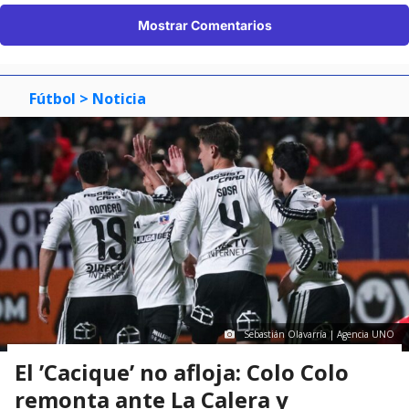
remonta ante La Calera y
mantiene su ventaja en Liga de
Primera
Javier Zamorano
Periodista de Deportes en BioBioChile
Domingo 09 Agosto, 2026 | 19:31
Seguimos criterios de
Ética y transparencia de BBCL
3491
visitas