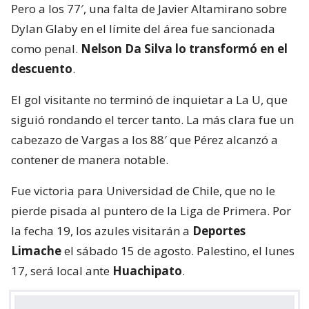
𝑽𝑰𝑪𝑻𝑶𝑹𝑰𝑨 𝑨𝒁𝑼𝑳 𝑬𝑵 𝑬𝑳 𝑵𝑨𝑪𝑰𝑶𝑵𝑨𝑳 🏟️
Con goles de Agustín Arce y Eduardo
Vargas, derrotamos a Palestino por la
Fecha 1️⃣8️⃣ de la
#LigadePrimeraMercadoLibre
2026 🏆
¡VAMOS, ROMÁNTICO VIAJERO! 🤘🏼
#UdeChile
2️⃣-0️⃣
#Palestino
#VamosLaU
🔵🔴
pic.twitter.com/y0UiPQm20G
— Universidad de Chile (@udechile)
August 10, 2026