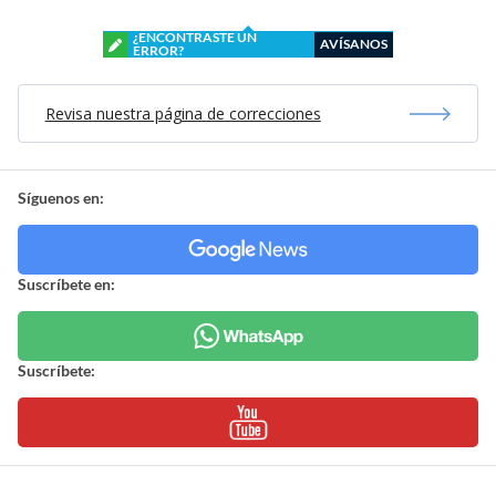
Mostrar Comentarios
Fútbol
> Noticia
Sebastián Olavarría | Agencia UNO
El ’Cacique’ no afloja: Colo Colo