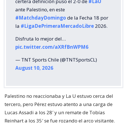
La tónica del partido se mantuvo en la segunda
mitad
, con La U dominando y jugando cerca del
área de un cuadro ‘árabe’ ampliamente superado.
A los 64′ Arce estrelló un tiro en el horizontal y,
trascartón, Marcelo Morales remeció el pórtico
visitante con un remate que dio en el vertical
derecho de Pérez. Eran los mejores pasajes del
elenco azul.
Lee también...
Limache revivió en Liga de Primera:
derrotó a O’Higgins en Rancagua y
escapó de la parte baja