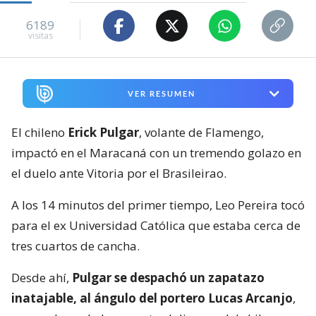
que nada pudo hacer ante el disparo del chileno.
pic.twitter.com/dptHbCXa6Y
— DG (@DGols01)
August 9, 2026
Las Redes Sociales del ‘Mengao’ celebraron con todo
el tremendo tanto del volante nacional.
“¡Dios mío del cielo, Erick! ¡Chutó, marcó,
celebró! ¡UN GOLAZOOOO para abrir el marcador
en el Maracaná!”
, publicó Flamengo.
Vale mencionar que es el segundo tanto de Erick