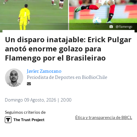
6189
visitas
VER RESUMEN
El chileno
Erick Pulgar
, volante de Flamengo,
impactó en el Maracaná con un tremendo golazo en
el duelo ante Vitoria por el Brasileirao.
A los 14 minutos del primer tiempo, Leo Pereira tocó
para el ex Universidad Católica que estaba cerca de
tres cuartos de cancha.
Desde ahí,
Pulgar se despachó un zapatazo
inatajable, al ángulo del portero Lucas Arcanjo
,