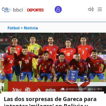
Fútbol >
Noticia
Ernesto Guevara | Agencia UNO
Las dos sorpresas de Gareca para
intentar ’milagro’ en Bolivia y