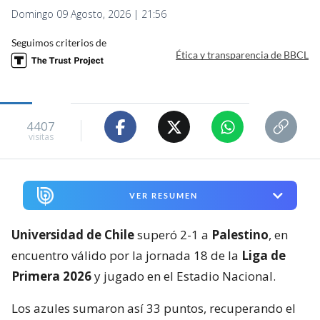
segundo lugar del
torneo
y manteniéndose a 12 del
líder Colo Colo.
Mientras, el cuadro de colonia no pudo darle caza a
La U y quedó cuarto en la tabla con 27 unidades.
Lee también...
El ’Cacique’ no afloja: Colo Colo
remonta ante La Calera y mantiene
su ventaja en Liga de Primera
El local se mostró superior desde el pitazo inicial y,
antes del tercer minuto, ya había obligado al
portero Sebastián Pérez a dos buenas
intervenciones.