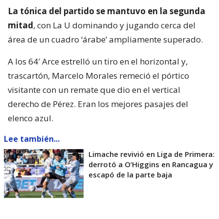
Pero a los 77′, una falta de Javier Altamirano sobre
Dylan Glaby en el límite del área fue sancionada
como penal.
Nelson Da Silva lo transformó en el
descuento
.
El gol visitante no terminó de inquietar a La U, que
siguió rondando el tercer tanto. La más clara fue un
cabezazo de Vargas a los 88′ que Pérez alcanzó a
contener de manera notable.
Fue victoria para Universidad de Chile, que no le
pierde pisada al puntero de la Liga de Primera. Por
la fecha 19, los azules visitarán a
Deportes
Limache
el sábado 15 de agosto. Palestino, el lunes
17, será local ante
Huachipato
.