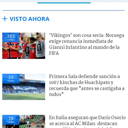
VISTO AHORA
’Vikingos’ son cosa seria: Noruega
282
visitas
exige renuncia inmediata de
Gianni Infantino al mando de la
FIFA
Primera Sala defiende sanción a
23
visitas
1067 hinchas de Huachipato y
recuerda que "antes se castigaba a
todos"
En Italia aseguran que Darío Osorio
18
visitas
se acerca al AC Milan: destacan