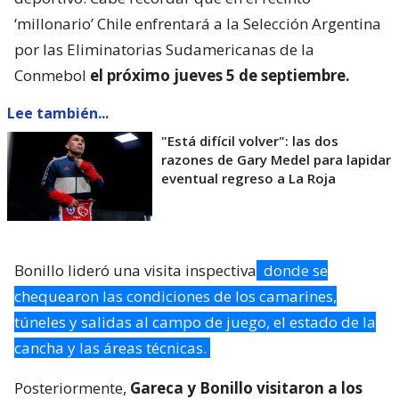
‘millonario’ Chile enfrentará a la Selección Argentina
por las Eliminatorias Sudamericanas de la
Conmebol
el próximo jueves 5 de septiembre.
Lee también...
"Está difícil volver": las dos
razones de Gary Medel para lapidar
eventual regreso a La Roja
Bonillo lideró una visita inspectiva
donde se
chequearon las condiciones de los camarines,
túneles y salidas al campo de juego, el estado de la
cancha y las áreas técnicas.
Posteriormente,
Gareca y Bonillo visitaron a los