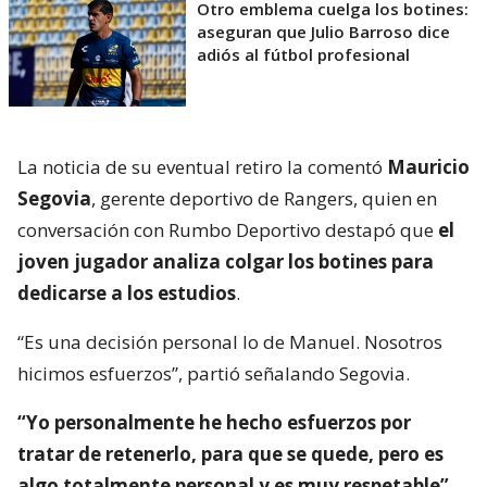
Otro emblema cuelga los botines:
aseguran que Julio Barroso dice
adiós al fútbol profesional
La noticia de su eventual retiro la comentó
Mauricio
Segovia
, gerente deportivo de Rangers, quien en
conversación con Rumbo Deportivo destapó que
el
joven jugador analiza colgar los botines para
dedicarse a los estudios
.
“Es una decisión personal lo de Manuel. Nosotros
hicimos esfuerzos”, partió señalando Segovia.
“Yo personalmente he hecho esfuerzos por
tratar de retenerlo, para que se quede, pero es
algo totalmente personal y es muy respetable”
,