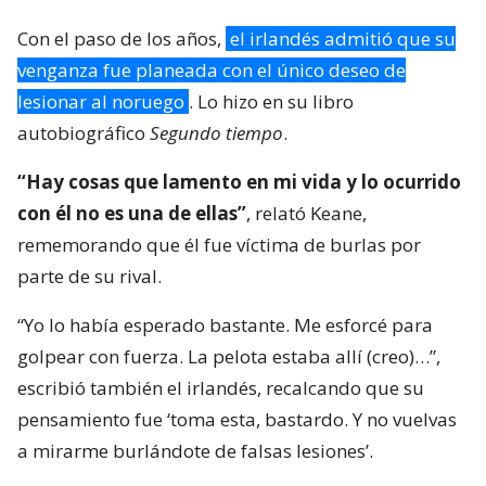
Con el paso de los años,
el irlandés admitió que su
venganza fue planeada con el único deseo de
lesionar al noruego
. Lo hizo en su libro
autobiográfico
Segundo tiempo
.
“Hay cosas que lamento en mi vida y lo ocurrido
con él no es una de ellas”
, relató Keane,
rememorando que él fue víctima de burlas por
parte de su rival.
“Yo lo había esperado bastante. Me esforcé para
golpear con fuerza. La pelota estaba allí (creo)…”,
escribió también el irlandés, recalcando que su
pensamiento fue ‘toma esta, bastardo. Y no vuelvas
a mirarme burlándote de falsas lesiones’.