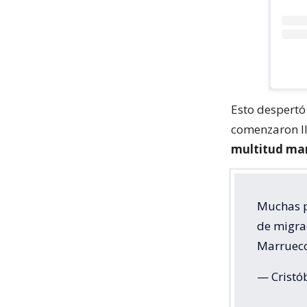
Esto despertó 
comenzaron ll
multitud mar
Muchas pi
de migra
Marruec
— Cristó