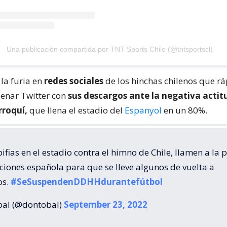
Una publicación compartida por TNT Sports Chile (@tntsportscl)
la furia en
redes sociales
de los hinchas chilenos que r
enar Twitter con
sus descargos ante la negativa actit
roquí,
que llena el estadio del
Espanyol
en un 80%.
fias en el estadio contra el himno de Chile, llamen a la p
ciones española para que se lleve algunos de vuelta a
os.
#SeSuspendenDDHHdurantefútbol
bal (@dontobal)
September 23, 2022