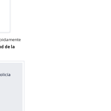
ápidamente
ud de la
olicía