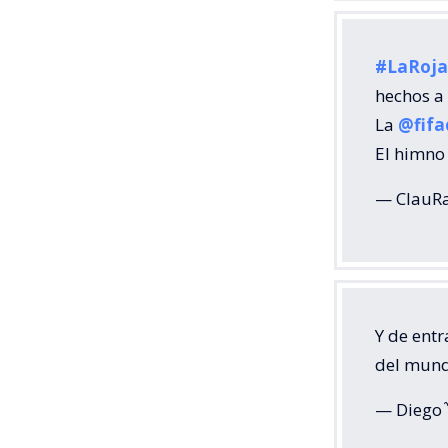
#LaRoja
hechos a
La
@fifa
El himno
— ClauR
Y de entr
del mund
— Diego〽