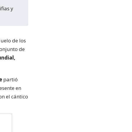
uelo de los
conjunto de
ndial,
e
partió
resente en
on el cántico