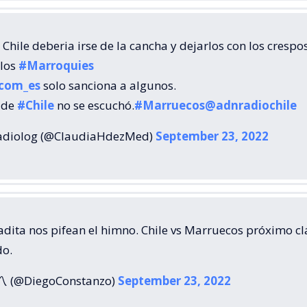
Chile deberia irse de la cancha y dejarlos con los crespo
 los
#Marroquies
com_es
solo sanciona a algunos.
 de
#Chile
no se escuchó.
#Marruecos
@adnradiochile
adiolog (@ClaudiaHdezMed)
September 23, 2022
adita nos pifean el himno. Chile vs Marruecos próximo cl
o.
️ (@DiegoConstanzo)
September 23, 2022