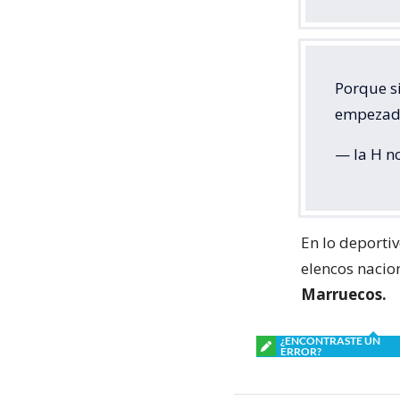
Porque si
empeza
— la H n
En lo deporti
elencos nacio
Marruecos.
¿ENCONTRASTE UN
ERROR?