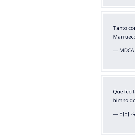
Tanto co
Marrueco
— MDCA 
Que feo 
himno de
— 비버 ᵕ̈