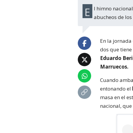
El himno nacional practicamente no se escuchó, ante las ensordecedores pifias y
abucheos de los
En la jornada 
dos que tiene 
Eduardo Beri
Marruecos.
Cuando ambas 
entonando el
masa en el es
nacional, que