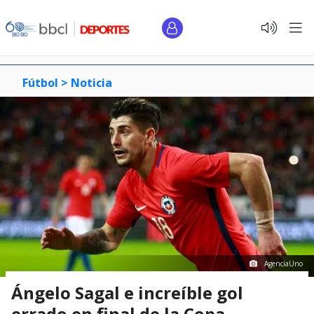
Fútbol >
Noticia
AgenciaUno
Ángelo Sagal e increíble gol
errado en final de la Copa