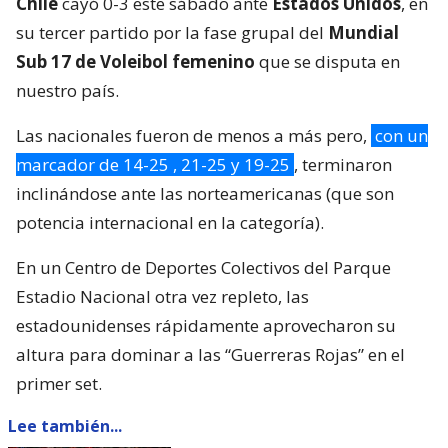
Chile
cayó 0-3 este sábado ante
Estados Unidos
, en
su tercer partido por la fase grupal del
Mundial
Sub 17 de Voleibol femenino
que se disputa en
nuestro país.
Las nacionales fueron de menos a más pero,
con un
marcador de 14-25 , 21-25 y 19-25
, terminaron
inclinándose ante las norteamericanas (que son
potencia internacional en la categoría).
En un Centro de Deportes Colectivos del Parque
Estadio Nacional otra vez repleto, las
estadounidenses rápidamente aprovecharon su
altura para dominar a las “Guerreras Rojas” en el
primer set.
Lee también...