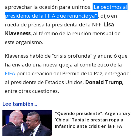
aprovechar la ocasión para unirnos.
Le pedimos al
presidente de la FIFA que renuncie ya”
, dijo en
rueda de prensa la presidenta de la NFF,
Lisa
Klaveness
, al término de la reunión mensual de
este organismo.
Klaveness habló de “crisis profunda” y anunció que
ha enviado una nueva queja al comité ético de la
FIFA
por la creación del Premio de la Paz, entregado
al presidente de Estados Unidos,
Donald Trump
,
entre otras cuestiones.
Lee también...
"Querido presidente": Argentina y
’Chiqui’ Tapia le prestan ropa a
Infantino ante crisis en la FIFA