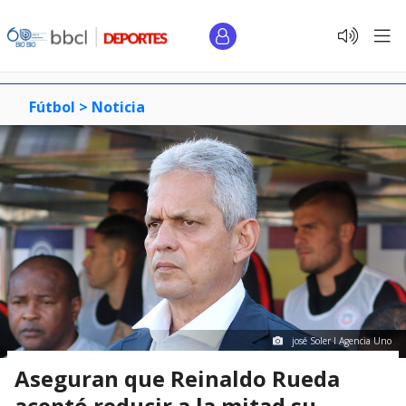
Fútbol >
Noticia
josé Soler I Agencia Uno
Aseguran que Reinaldo Rueda
aceptó reducir a la mitad su