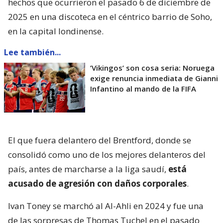
hechos que ocurrieron el pasado 6 de diciembre de
2025 en una discoteca en el céntrico barrio de Soho,
en la capital londinense.
Lee también...
’Vikingos’ son cosa seria: Noruega
exige renuncia inmediata de Gianni
Infantino al mando de la FIFA
El que fuera delantero del Brentford, donde se
consolidó como uno de los mejores delanteros del
país, antes de marcharse a la liga saudí,
está
acusado de agresión con daños corporales
.
Ivan Toney se marchó al Al-Ahli en 2024 y fue una
de las sorpresas de Thomas Tuchel en el pasado