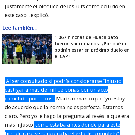
justamente el bloqueo de los ruts como ocurrió en
este caso”, explicó.
Lee también...
1.067 hinchas de Huachipato
fueron sancionados: ¿Por qué no
podrán estar en próximo duelo en
el CAP?
Al ser consultado si podría considerarse “injusto”
castigar a más de mil personas por un acto
cometido por pocos,
Marín remarcó que “yo estoy
de acuerdo que la norma no es perfecta. Estamos
claro. Pero yo le hago la pregunta al revés, a que era
más injusto
como estaba antes donde para este
tipo de caso se sancionaba el estadio completo”
.