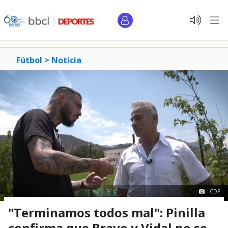
Fútbol >
Noticia
CDF
"Terminamos todos mal": Pinilla
confirma que Bravo y Vidal no se