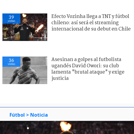
Efecto Vozinha llega a TNT y fútbol
39
visitas
chileno: así será el streaming
internacional de su debut en Chile
Asesinan a golpes al futbolista
36
visitas
ugandés David Owori: su club
lamenta "brutal ataque" y exige
justicia
Fútbol
> Noticia