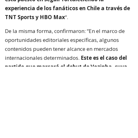
experiencia de los fanáticos en Chile a través de
TNT Sports y HBO Max
“.
De la misma forma, confirmaron: “En el marco de
oportunidades editoriales específicas, algunos
contenidos pueden tener alcance en mercados
internacionales determinados.
Este es el caso del
partido que marcará el debut de Vozinha, cuya
transmisión estará disponible en Argentina,
Brasil y México
“.
“Más allá de estas oportunidades puntuales,
evaluamos permanentemente distintas
alternativas de distribución de acuerdo con la
estrategia del negocio
y el interés de las
audiencias”, cerraron desde la cadena televisiva.