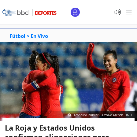
Fútbol >
En Vivo
Leonardo Rubilar / Archivo Agencia UNO
La Roja y Estados Unidos
confirman alineaciones para