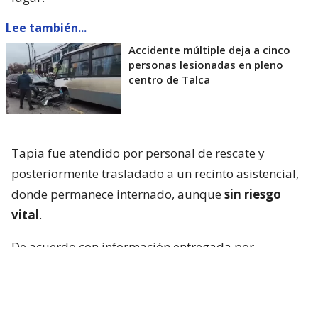
Lee también...
Accidente múltiple deja a cinco
personas lesionadas en pleno
centro de Talca
Tapia fue atendido por personal de rescate y
posteriormente trasladado a un recinto asistencial,
donde permanece internado, aunque
sin riesgo
vital
.
De acuerdo con información entregada por
Carabineros y consignada por el citado medio,
los
primeros antecedentes apuntan a que el
exfutbolista habría conducido en estado de