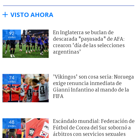
VISTO AHORA
En Inglaterra se burlan de
92
visitas
descarada "payasada" de AFA:
crearon ’día de las selecciones
argentinas’
’Vikingos’ son cosa seria: Noruega
74
visitas
exige renuncia inmediata de
Gianni Infantino al mando de la
FIFA
Escándalo mundial: Federación de
48
visitas
Fútbol de Corea del Sur sobornó a
árbitros con servicios sexuales