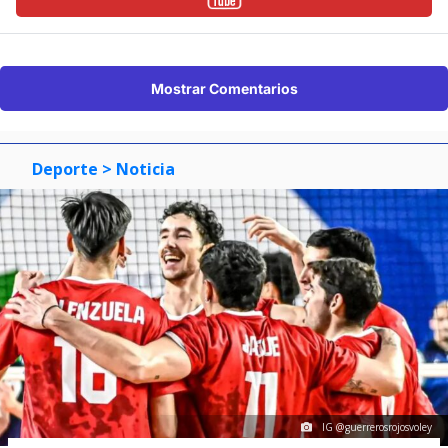
Mostrar Comentarios
Deporte
> Noticia
IG @guerrerosrojosvoley