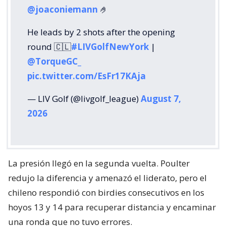
@joaconiemann
🤌
He leads by 2 shots after the opening
round 🇨🇱
#LIVGolfNewYork
|
@TorqueGC_
pic.twitter.com/EsFr17KAja
— LIV Golf (@livgolf_league)
August 7,
2026
La presión llegó en la segunda vuelta. Poulter
redujo la diferencia y amenazó el liderato, pero el
chileno respondió con birdies consecutivos en los
hoyos 13 y 14 para recuperar distancia y encaminar
una ronda que no tuvo errores.