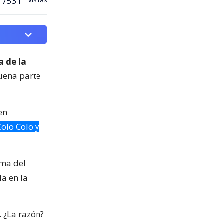
7531
a de la
buena parte
en
olo Colo y
ima del
a en la
. ¿La razón?