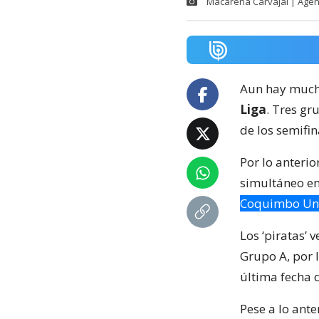
Macarena Carvajal | Age
Aun hay mucho
Liga
. Tres gr
de los semifin
Por lo anterio
simultáneo ent
Coquimbo Un
Los ‘piratas’ 
Grupo A, por 
última fecha 
Pese a lo ante