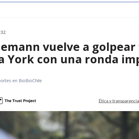
:32
emann vuelve a golpear f
a York con una ronda im
portes en BioBioChile
Ética y transparenci