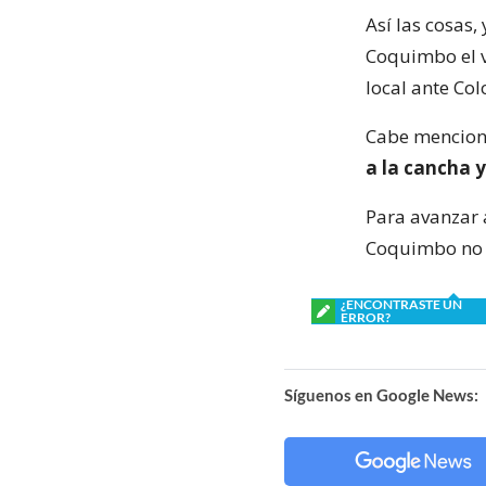
Así las cosas
Coquimbo el v
local ante Col
Cabe menciona
a la cancha 
Para avanzar 
Coquimbo no tr
¿ENCONTRASTE UN
ERROR?
Síguenos en Google News: