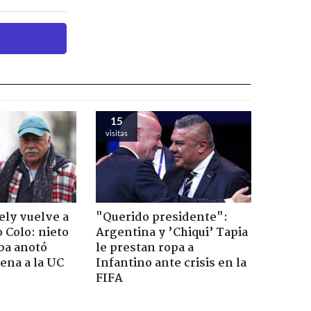
15
visitas
ely vuelve a
"Querido presidente":
o Colo: nieto
Argentina y ’Chiqui’ Tapia
ba anotó
le prestan ropa a
lena a la UC
Infantino ante crisis en la
FIFA