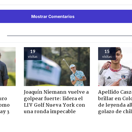
Mostrar Comentarios
19
15
visitas
visitas
Joaquín Niemann vuelve a
Apellido Casz
uro
golpear fuerte: lidera el
brillar en Col
como
LIV Golf Nueva York con
de leyenda al
ay 3
una ronda impecable
golazo de chi