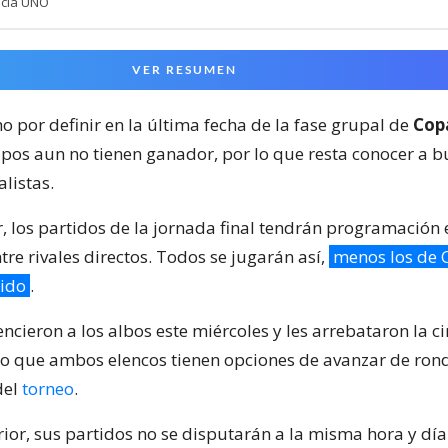
ncia UNO
VER RESUMEN
 por definir en la última fecha de la fase grupal de
Cop
upos aun no tienen ganador, por lo que resta conocer a 
alistas.
r, los partidos de la jornada final tendrán programación 
re rivales directos. Todos se jugarán así,
menos los de C
ido
.
vencieron a los albos este miércoles y les arrebataron la c
lo que ambos elencos tienen opciones de avanzar de rond
del
torneo
.
rior, sus partidos no se disputarán a la misma hora y día