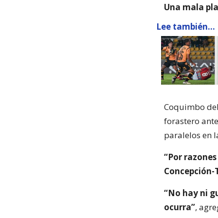
Una mala pla
Lee también...
Coquimbo deb
forastero ant
paralelos en l
“Por razones 
Concepción-
“No hay ni gu
ocurra”
, agr