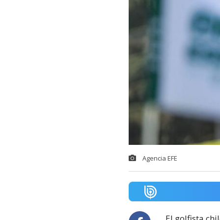
Agencia EFE
El golfista ch