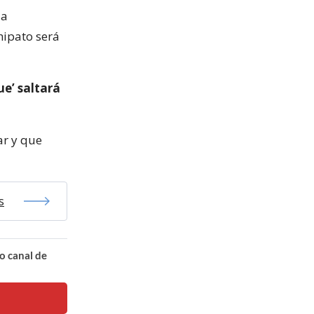
 a
hipato será
ue’ saltará
ar y que
s
o canal de