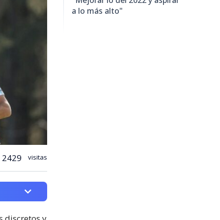
"Mejorar lo del 2022 y aspirar
a lo más alto"
2429
visitas
 discretos y