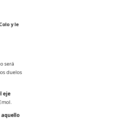
Colo y le
lo será
dos duelos
l eje
Emol.
e aquello