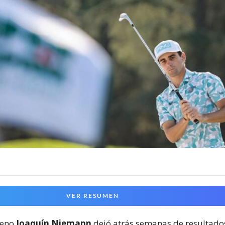
VER RESUMEN
ileno
Joaquín Niemann
dejó atrás semanas de resultados