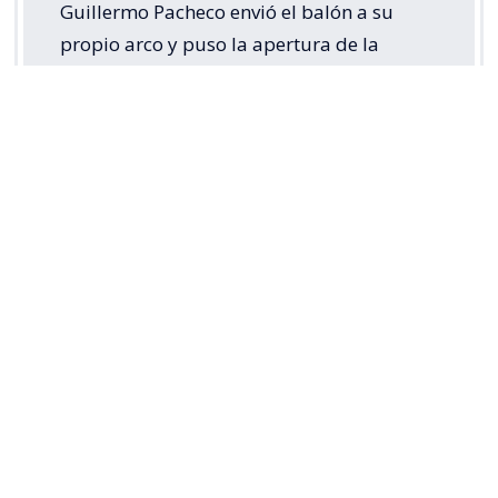
Guillermo Pacheco envió el balón a su
propio arco y puso la apertura de la
cuenta para
#LosCruzados
ante Cobresal,
en este
#MatchdayViernes
por la
#LigaDePrimeraMercadoLibre
2026.
Disfruta lo mejor del fútbol chileno.
Suscríbete a…
pic.twitter.com/5s3di49RoH
— TNT Sports Chile (@TNTSportsCL)
August 8, 2026
Tras ponerse en ventaja, Católica tuvo como
principal objetivo mantener el control del partido y