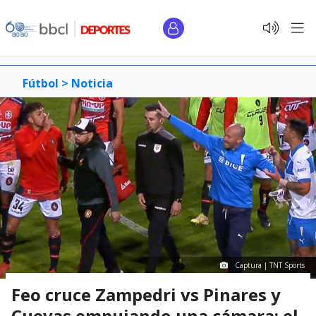
Fútbol >
Noticia
Captura | TNT Sports
Feo cruce Zampedri vs Pinares y
Cuevas empujando una cámara: el