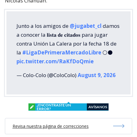
Nicolás Chahuán.
Junto a los amigos de
@jugabet_cl
damos
a conocer la 𝐥𝐢𝐬𝐭𝐚 𝐝𝐞 𝐜𝐢𝐭𝐚𝐝𝐨𝐬 para jugar
contra Unión La Calera por la fecha 18 de
la
#LigaDePrimeraMercadoLibre
⚪⚫
pic.twitter.com/RaKfDoQmie
— Colo-Colo (@ColoColo)
August 9, 2026
¿ENCONTRASTE UN
AVÍSANOS
ERROR?
Revisa nuestra página de correcciones