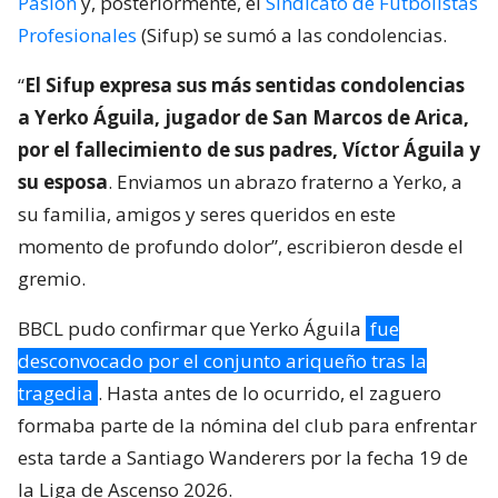
Pasión
y, posteriormente, el
Sindicato de Futbolistas
Profesionales
(Sifup) se sumó a las condolencias.
“
El Sifup expresa sus más sentidas condolencias
a Yerko Águila, jugador de San Marcos de Arica,
por el fallecimiento de sus padres, Víctor Águila y
su esposa
. Enviamos un abrazo fraterno a Yerko, a
su familia, amigos y seres queridos en este
momento de profundo dolor”, escribieron desde el
gremio.
BBCL pudo confirmar que Yerko Águila
fue
desconvocado por el conjunto ariqueño tras la
tragedia
. Hasta antes de lo ocurrido, el zaguero
formaba parte de la nómina del club para enfrentar
esta tarde a Santiago Wanderers por la fecha 19 de
la Liga de Ascenso 2026.