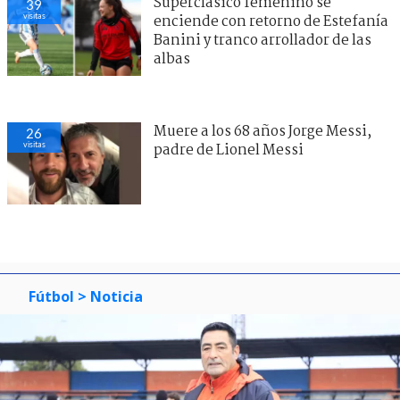
Superclásico femenino se
39
visitas
enciende con retorno de Estefanía
Banini y tranco arrollador de las
albas
Muere a los 68 años Jorge Messi,
26
visitas
padre de Lionel Messi
Fútbol
> Noticia