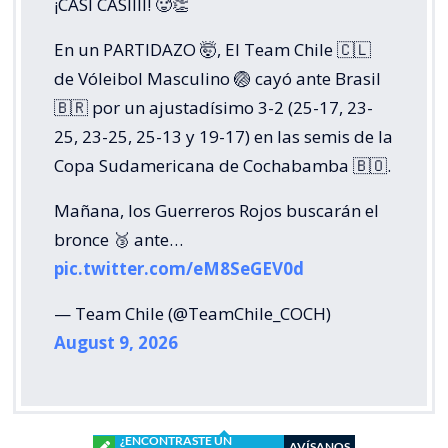
¡CASI CASIIII! 🥵👏
En un PARTIDAZO 🤯, El Team Chile 🇨🇱
de Vóleibol Masculino 🏐 cayó ante Brasil
🇧🇷 por un ajustadísimo 3-2 (25-17, 23-
25, 23-25, 25-13 y 19-17) en las semis de la
Copa Sudamericana de Cochabamba 🇧🇴.
Mañana, los Guerreros Rojos buscarán el
bronce 🥉 ante…
pic.twitter.com/eM8SeGEV0d
— Team Chile (@TeamChile_COCH)
August 9, 2026
¿ENCONTRASTE UN
AVÍSANOS