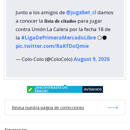
Junto a los amigos de
@jugabet_cl
damos
a conocer la 𝐥𝐢𝐬𝐭𝐚 𝐝𝐞 𝐜𝐢𝐭𝐚𝐝𝐨𝐬 para jugar
contra Unión La Calera por la fecha 18 de
la
#LigaDePrimeraMercadoLibre
⚪⚫
pic.twitter.com/RaKfDoQmie
— Colo-Colo (@ColoColo)
August 9, 2026
¿ENCONTRASTE UN
AVÍSANOS
ERROR?
Revisa nuestra página de correcciones
Síguenos en: