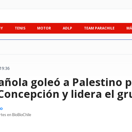
BY
TENIS
MOTOR
ADLP
TEAM PARACHILE
MÁ
19:36
añola goleó a Palestino 
Concepción y lidera el g
no
rtes en BioBioChile