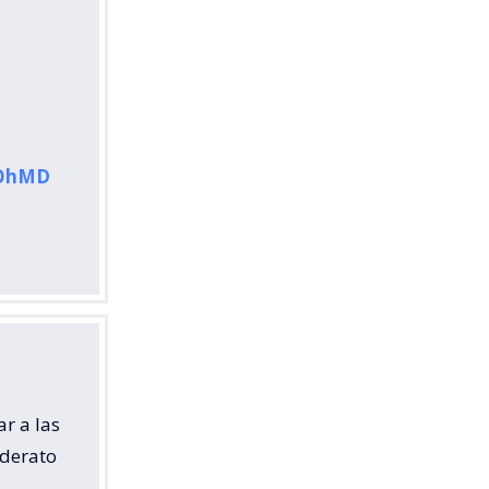
KOhMD
r a las
iderato