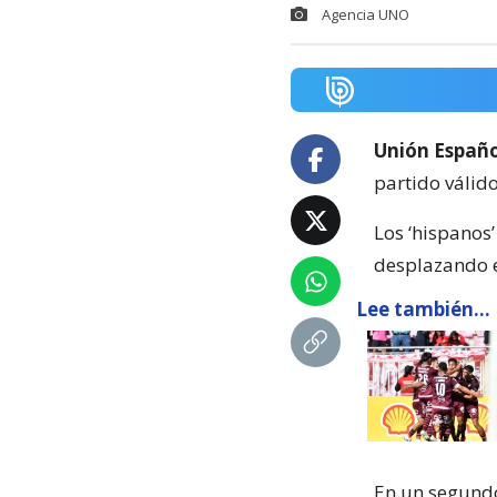
Agencia UNO
Unión Españ
partido válid
Los ‘hispanos’
desplazando e
Lee también...
En un segundo