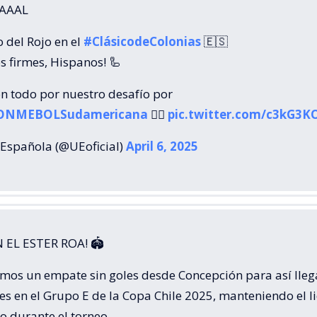
AAAL
 del Rojo en el
#ClásicodeColonias
🇪🇸
s firmes, Hispanos! 🦾
on todo por nuestro desafío por
ONMEBOLSudamericana
💆‍♂️
pic.twitter.com/c3kG3
Española (@UEoficial)
April 6, 2025
N EL ESTER ROA! 🏟️
amos un empate sin goles desde Concepción para así llega
s en el Grupo E de la Copa Chile 2025, manteniendo el l
cto durante el torneo.