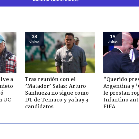
38
19
visitas
visitas
lve a
Tras reunión con el
"Querido pre
 nieto
’Matador’ Salas: Arturo
Argentina y ’
tó
Sanhueza no sigue como
le prestan ro
la UC
DT de Temuco y ya hay 3
Infantino ante
candidatos
FIFA