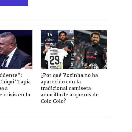
16
visitas
sidente":
¿Por qué Vozinha no ha
Chiqui’ Tapia
aparecido con la
pa a
tradicional camiseta
 crisis en la
amarilla de arqueros de
Colo Colo?