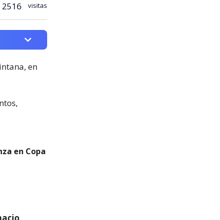
2516
visitas
intana, en
ntos,
anza en Copa
nacio