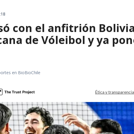
:18
só con el anfitrión Boliv
ana de Vóleibol y ya pon
portes en BioBioChile
Ética y transparenci