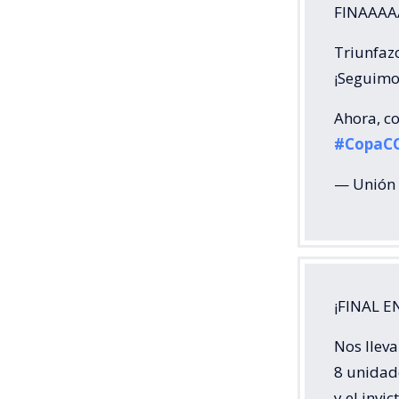
FINAAAA
Triunfazo
¡Seguimo
Ahora, c
#CopaC
— Unión 
¡FINAL E
Nos llev
8 unidade
y el invi