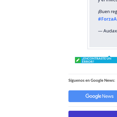
¡Buen re
#Forza
— Audax 
¿ENCONTRASTE UN
ERROR?
Síguenos en Google News: