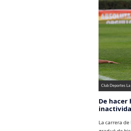
Club Deportes La
De hacer 
inactivid
La carrera de
graduó de his