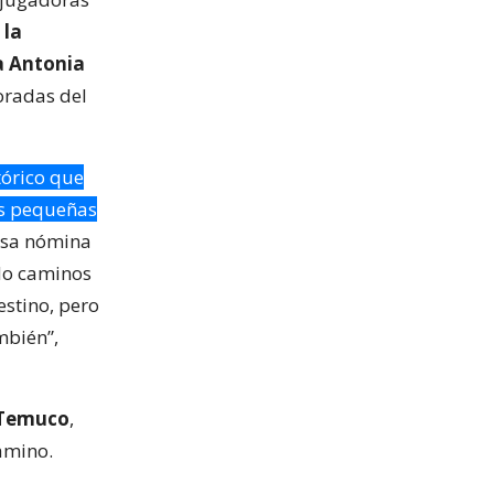
 la
a Antonia
oradas del
tórico que
ás pequeñas
esa nómina
do caminos
estino, pero
mbién”,
 Temuco
,
camino.