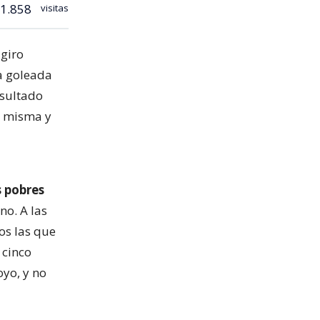
1.858
visitas
 giro
a goleada
esultado
sí misma y
s pobres
o. A las
os las que
 cinco
oyo, y no