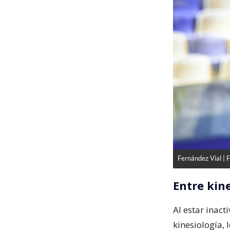
Fernández Vial | 
Entre kin
Al estar inact
kinesiología, 