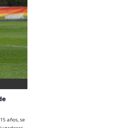
de
15 años, se
 jugadoras