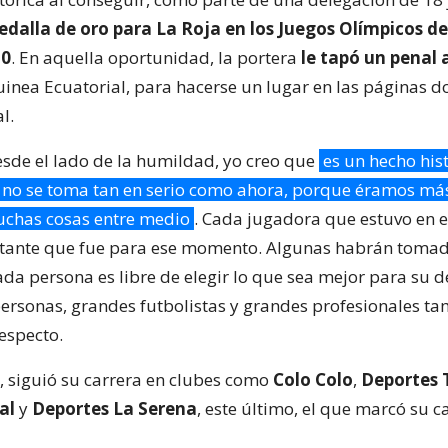
dalla de oro para La Roja en los Juegos Olímpicos de
10
. En aquella oportunidad, la portera
le tapó un penal 
uinea Ecuatorial, para hacerse un lugar en las páginas d
l.
sde el lado de la humildad, yo creo que
es un hecho his
 no se toma tan en serio como ahora, porque éramos m
chas cosas entre medio
. Cada jugadora que estuvo en 
rtante que fue para ese momento. Algunas habrán toma
ada persona es libre de elegir lo que sea mejor para su d
ersonas, grandes futbolistas y grandes profesionales ta
respecto.
, siguió su carrera en clubes como
Colo Colo
,
Deportes
al
y
Deportes La Serena
, este último, el que marcó su 