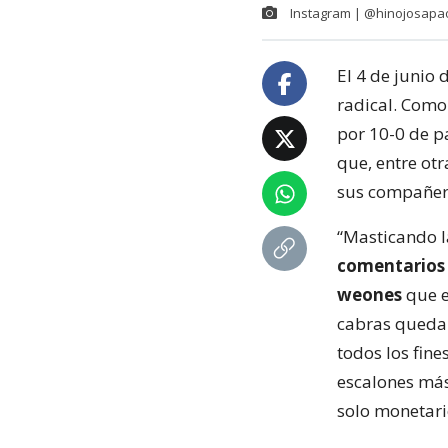
Instagram | @hinojosapa
El 4 de junio 
radical. Como
por 10-0 de p
que, entre otr
sus compañer
“Masticando l
comentarios 
weones
que e
cabras queda 
todos los fin
escalones más
solo monetario