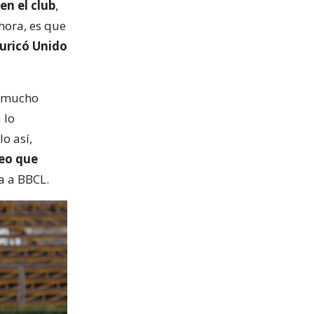
en el club
,
hora, es que
uricó Unido
e mucho
 lo
lo así,
reo que
ta a BBCL.