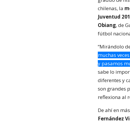
chilenas, la
me
Juventud 20
Obiang
, de G
fútbol naciona
“Mirándolo de
muchas veces
y pasamos mu
sabe lo impo
diferentes y c
son grandes p
reflexiona al 
De ahí en más
Fernández Vi