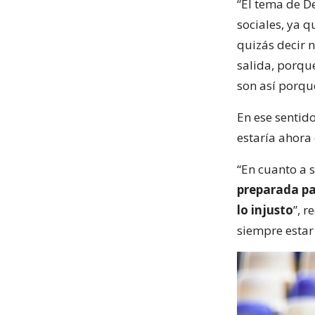
“El tema de D
sociales, ya q
quizás decir 
salida, porque
son así porque
En ese sentid
estaría ahora 
“En cuanto a 
preparada pa
lo injusto
”, 
siempre estar 