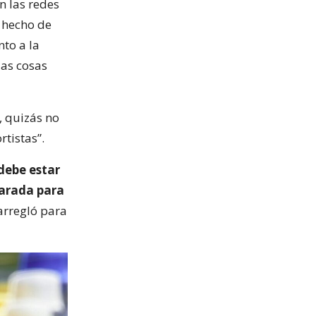
n las redes
l hecho de
to a la
las cosas
, quizás no
rtistas”.
debe estar
parada para
 arregló para