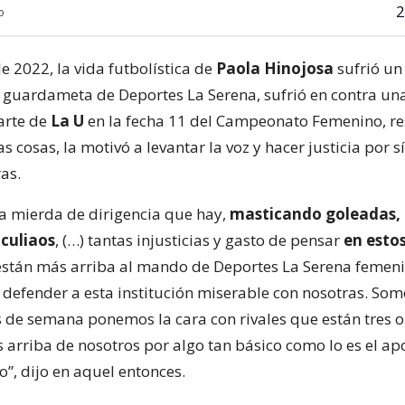
2
o
de 2022, la vida futbolística de
Paola Hinojosa
sufrió un
 guardameta de Deportes La Serena, sufrió en contra un
arte de
La U
en la fecha 11 del Campeonato Femenino, r
as cosas, la motivó a levantar la voz y hacer justicia por 
as.
a mierda de dirigencia que hay,
masticando goleadas,
culiaos
, (…) tantas injusticias y gasto de pensar
en esto
stán más arriba al mando de Deportes La Serena femenin
defender a esta institución miserable con nosotras. Som
es de semana ponemos la cara con rivales que están tres o
 arriba de nosotros por algo tan básico como lo es el ap
”, dijo en aquel entonces.