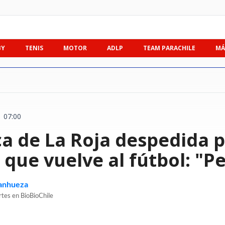
BY
TENIS
MOTOR
ADLP
TEAM PARACHILE
MÁ
| 07:00
ca de La Roja despedida p
 que vuelve al fútbol: "P
Sanhueza
rtes en BioBioChile