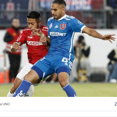
2
ia UNO