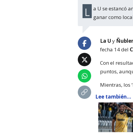
La U se estancó ante Ñublense en el Estadio Nacional y, tras un nuevo duelo sin
ganar como local
La U
y
Ñuble
fecha 14 del
C
Con el result
puntos, aun
Mientras, los
Lee también...