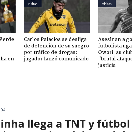
visitas
visitas
 Verde
Carlos Palacios se desliga
Asesinan a go
de detención de su suegro
futbolista ug
por tráfico de drogas:
Owori: su clu
nha en
jugador lanzó comunicado
"brutal ataqu
justicia
:04
inha llega a TNT y fútbol 