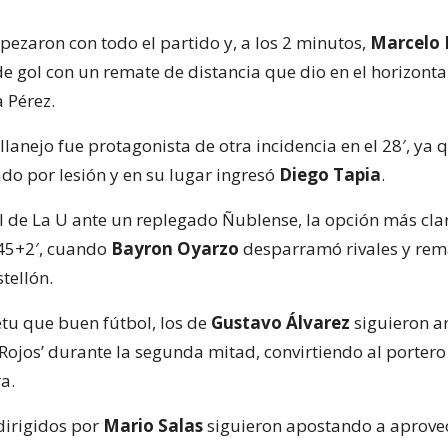
pezaron con todo el partido y, a los 2 minutos,
Marcelo 
e gol con un remate de distancia que dio en el horizonta
 Pérez.
llanejo fue protagonista de otra incidencia en el 28′, ya
do por lesión y en su lugar ingresó
Diego Tapia
.
ol de La U ante un replegado Ñublense, la opción más cla
l 45+2′, cuando
Bayron Oyarzo
desparramó rivales y rem
tellón.
u que buen fútbol, los de
Gustavo Álvarez
siguieron a
 Rojos’ durante la segunda mitad, convirtiendo al porter
a.
dirigidos por
Mario Salas
siguieron apostando a aprovec