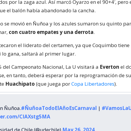
os por la zaga azul. Así marcó Oyarzo en el 90+4′, pero e
ue el balón había abandonado la cancha.
o se movió en Ñuñoa y los azules sumaron su quinto pa
nar,
con cuatro empates y una derrota
.
tecaron el liderato del certamen, ya que Coquimbo tiene
i lo gana, saltará al primer lugar.
15 del Campeonato Nacional, La U visitará a
Everton
el d
se, en tanto, deberá esperar por la reprogramación de s
nte
Huachipato
(que juega por
Copa Libertadores
).
en Ñuñoa.
#ÑuñoaTodoElAñoEsCarnaval
|
#VamosLa
tter.com/CIAXstg5MA
sidad de Chile (@udechile)
May 26, 2024