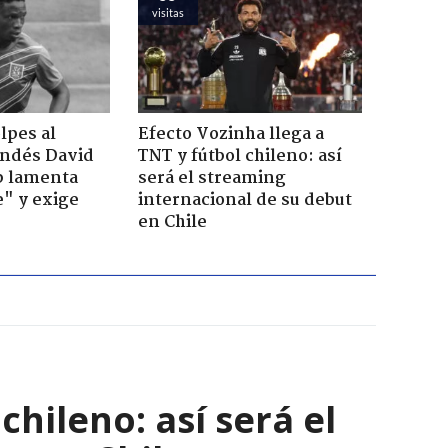
visitas
lpes al
Efecto Vozinha llega a
andés David
TNT y fútbol chileno: así
b lamenta
será el streaming
e" y exige
internacional de su debut
en Chile
chileno: así será el