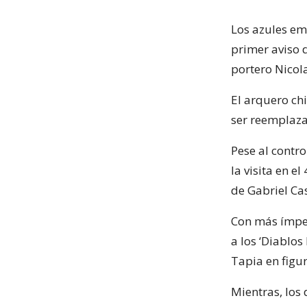
Los azules em
primer aviso d
portero Nicola
El arquero chi
ser reemplaza
Pese al contr
la visita en e
de Gabriel Cas
Con más ímpet
a los ‘Diablos
Tapia en figur
Mientras, los 