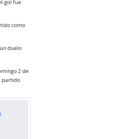
l gol fue
rtido como
 un duelo
omingo 2 de
u partido
U