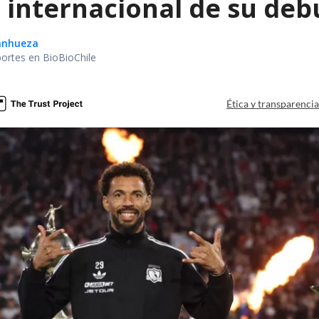
 internacional de su debu
Sanhueza
portes en BioBioChile
Ética y transparenci