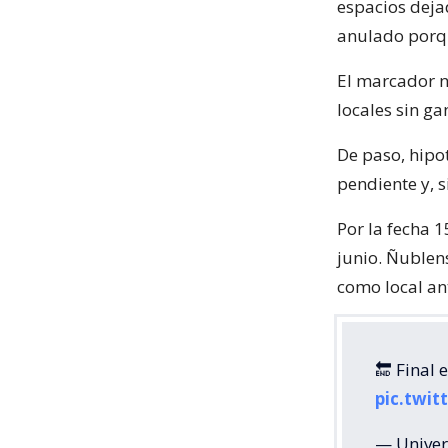
espacios dejad
anulado porq
El marcador n
locales sin ga
De paso, hipo
pendiente y, s
Por la fecha 
junio. Ñublen
como local a
🔚 Final 
pic.twi
— Univer