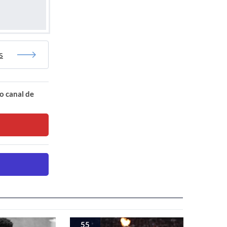
s
o canal de
55