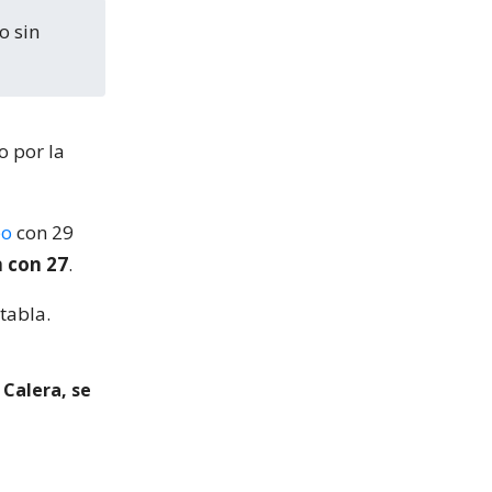
o por la
eo
con 29
n con 27
.
tabla.
 Calera, se