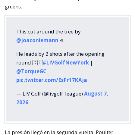
greens.
This cut around the tree by
@joaconiemann
🤌
He leads by 2 shots after the opening
round 🇨🇱
#LIVGolfNewYork
|
@TorqueGC_
pic.twitter.com/EsFr17KAja
— LIV Golf (@livgolf_league)
August 7,
2026
La presión llegó en la segunda vuelta. Poulter