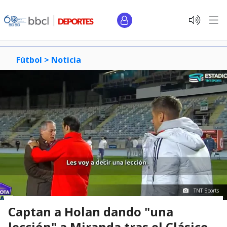
Fútbol >
Noticia
TNT Sports
Captan a Holan dando "una
lección" a Miranda tras el Clásico