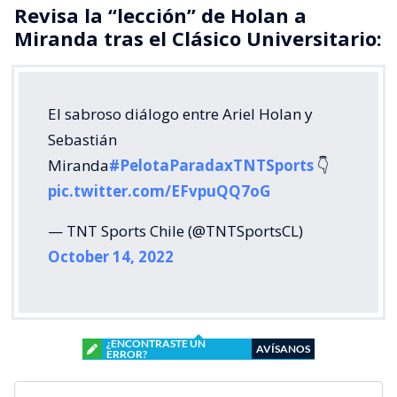
Revisa la “lección” de Holan a
Miranda tras el Clásico Universitario:
El sabroso diálogo entre Ariel Holan y
Sebastián
Miranda
#PelotaParadaxTNTSports
👇
pic.twitter.com/EFvpuQQ7oG
— TNT Sports Chile (@TNTSportsCL)
October 14, 2022
¿ENCONTRASTE UN
AVÍSANOS
ERROR?