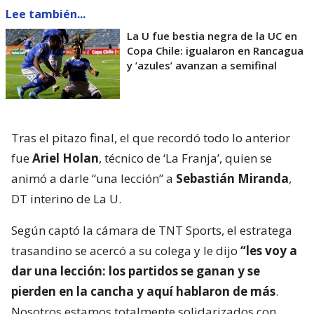
Lee también...
La U fue bestia negra de la UC en
Copa Chile: igualaron en Rancagua
y ’azules’ avanzan a semifinal
Tras el pitazo final, el que recordó todo lo anterior
fue
Ariel Holan
, técnico de ‘La Franja’, quien se
animó a darle “una lección” a
Sebastián Miranda
,
DT interino de La U.
Según captó la cámara de TNT Sports, el estratega
trasandino se acercó a su colega y le dijo
“les voy a
dar una lección: los partidos se ganan y se
pierden en la cancha y aquí hablaron de más
.
Nosotros estamos totalmente solidarizados con