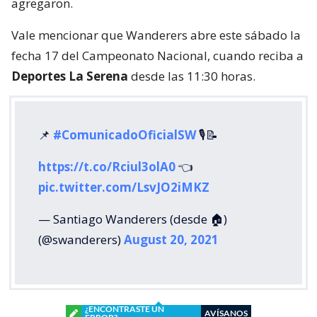
agregaron.
Vale mencionar que Wanderers abre este sábado la
fecha 17 del Campeonato Nacional, cuando reciba a
Deportes La Serena
desde las 11:30 horas.
📌
#ComunicadoOficialSW
🎙️📝
https://t.co/Rciul3olA0
👈
pic.twitter.com/LsvJO2iMKZ
— Santiago Wanderers (desde 🏠)
(@swanderers)
August 20, 2021
¿ENCONTRASTE UN
AVÍSANOS