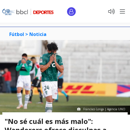
Fútbol >
Noticia
Francisco Longa | Agencia UNO
"No sé cuál es más malo":
Wanderers ofrece disculpas a