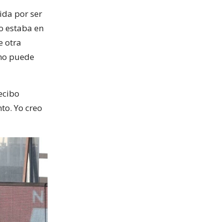
ida por ser
o estaba en
e otra
 no puede
ecibo
to. Yo creo