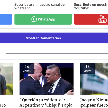
Suscríbete en nuestro canal de
Suscríbete en nuestr
whatsapp:
Youtube:
Mostrar Comentarios
16
16
visitas
visitas
"Querido presidente":
Joaquín Niem
uro
Argentina y ’Chiqui’ Tapia
golpear fuerte