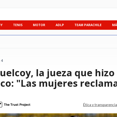
BY
TENIS
MOTOR
ADLP
TEAM PARACHILE
MÁ
14
elcoy, la jueza que hizo 
ico: "Las mujeres reclam
Ética y transparenci