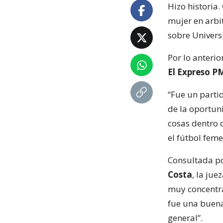
Hizo historia.
mujer en arbit
sobre Univers
Por lo anterio
El Expreso P
“Fue un parti
de la oportun
cosas dentro 
el fútbol fem
Consultada p
Costa
, la ju
muy concentra
fue una buena
general”.