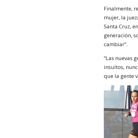
Finalmente, r
mujer, la jue
Santa Cruz, en
generación, s
cambiar”.
“Las nuevas ge
insultos, nun
que la gente v