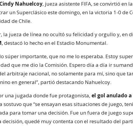
Cindy Nahuelcoy
, jueza asistente FIFA, se convirtió en 
rar un Superclásico este domingo, en la victoria 1-0 de C
idad de Chile.
r, la jueza de línea no ocultó su felicidad y orgullo y, en 
M
, destacó lo hecho en el Estadio Monumental.
do súper importante, que no me lo esperaba. Estoy supe
idad que me dio la Comisión. Espero día a día ir suman
del arbitraje nacional, no solamente para mí, sino que t
enino en general”, partió destacando Nahuelcoy.
or una jugada donde fue protagonista,
el gol anulado a
eza sostuvo que “se ensayan esas situaciones de juego, ten
da para tomar una decisión. Fue un fuera de juego supe
 decisión, quedé muy contenta con el resultado del part