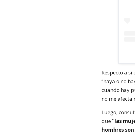
Respecto a si 
“haya o no hay
cuando hay pú
no me afecta
Luego, consul
que
“las muj
hombres son 