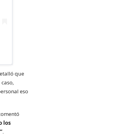
detalló que
 caso,
personal eso
 comentó
 los
”
.