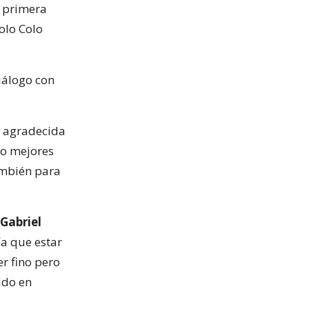
la primera
olo Colo
diálogo con
r agradecida
do mejores
ambién para
 Gabriel
ía que estar
r fino pero
ido en