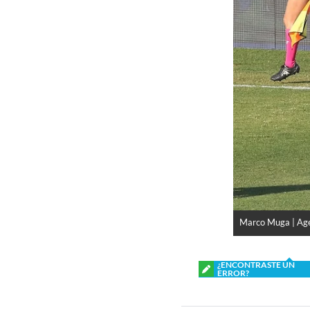
Marco Muga | Ag
¿ENCONTRASTE UN
ERROR?