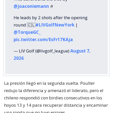
@joaconiemann
🤌
He leads by 2 shots after the opening
round 🇨🇱
#LIVGolfNewYork
|
@TorqueGC_
pic.twitter.com/EsFr17KAja
— LIV Golf (@livgolf_league)
August 7,
2026
La presión llegó en la segunda vuelta. Poulter
redujo la diferencia y amenazó el liderato, pero el
chileno respondió con birdies consecutivos en los
hoyos 13 y 14 para recuperar distancia y encaminar
una ronda que no tuvo errores.