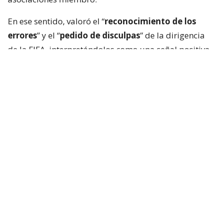
En ese sentido, valoró el “
reconocimiento de los
errores
” y el “
pedido de disculpas
” de la dirigencia
de la FIFA, interpretándolos como una señal positiva
para la continuidad del proceso institucional.
Lee también...
Federación Alemana exige saber
cómo surgio iniciativa de privatizar
Mundial: "Hay que esclarecer"
La federación argentina fue un paso más allá y
ratificó su respaldo a la gestión de Infantino. Según
expresó el comunicado, la continuidad del actual
presidente representa un modelo basado en la