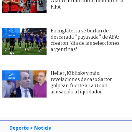
Gianni Infantino al mando de la
FIFA
En Inglaterra se burlan de
14
visitas
descarada "payasada" de AFA:
crearon ’día de las selecciones
argentinas’
Heller, Kiblisky y más:
14
visitas
revelaciones de caso Sartor
golpean fuerte a La U con
acusación a liquidador
Deporte
> Noticia