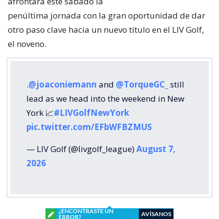
afrontará este sábado la
penúltima jornada con la gran oportunidad de dar
otro paso clave hacia un nuevo título en el LIV Golf,
el noveno.
.
@joaconiemann
and
@TorqueGC_
still
lead as we head into the weekend in New
York 📈
#LIVGolfNewYork
pic.twitter.com/EFbWFBZMUS
— LIV Golf (@livgolf_league)
August 7,
2026
¿ENCONTRASTE UN
AVÍSANOS
ERROR?