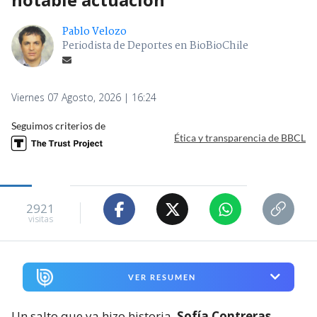
Pablo Velozo
Periodista de Deportes en BioBioChile
Viernes 07 Agosto, 2026 | 16:24
Seguimos criterios de
Ética y transparencia de BBCL
2921
visitas
VER RESUMEN
Un salto que ya hizo historia.
Sofía Contreras
,