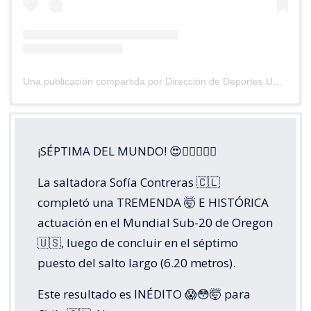
Una publicación compartida por Dirección de Deportes UC (@deportesuc)
¡SÉPTIMA DEL MUNDO! 😍😮‍💨🏃🏼‍♀️
La saltadora Sofía Contreras 🇨🇱
completó una TREMENDA 🤯 E HISTÓRICA
actuación en el Mundial Sub-20 de Oregon
🇺🇸, luego de concluir en el séptimo
puesto del salto largo (6.20 metros).
Este resultado es INÉDITO 😱😳🤯 para