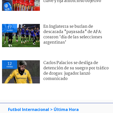
clave y fija ambicioso objetivo
En Inglaterra se burlan de
17
visitas
descarada "payasada" de AFA:
crearon ’día de las selecciones
argentinas’
Carlos Palacios se desliga de
12
visitas
detención de su suegro por tráfico
de drogas: jugador lanzó
comunicado
Futbol Internacional
> Última Hora