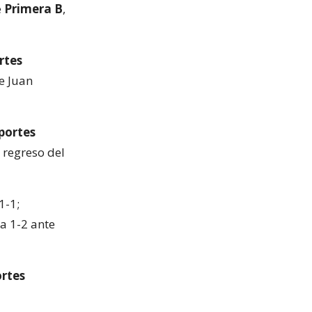
e
Primera B
,
rtes
e Juan
portes
 regreso del
1-1;
a 1-2 ante
ortes