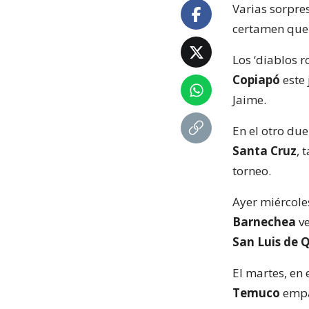
Varias sorpre
certamen que 
Los ‘diablos r
Copiapó
este 
Jaime.
En el otro due
Santa Cruz
, 
torneo.
Ayer miércoles
Barnechea
ve
San Luis de Q
El martes, en 
Temuco
empa