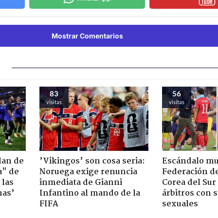
Mostrar Comentarios
83
56
visitas
visitas
lan de
’Vikingos’ son cosa seria:
Escándalo mu
a" de
Noruega exige renuncia
Federación de
 las
inmediata de Gianni
Corea del Sur
nas’
Infantino al mando de la
árbitros con 
FIFA
sexuales