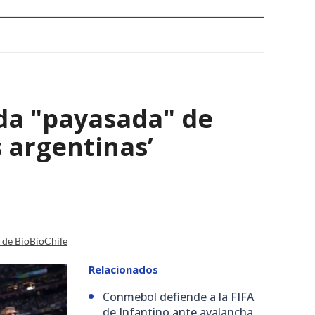
ada "payasada" de
s argentinas’
a de BioBioChile
Relacionados
Conmebol defiende a la FIFA
de Infantino ante avalancha