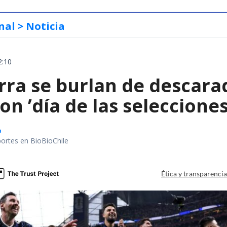
nal
> Noticia
2:10
erra se burlan de descar
on ’día de las seleccione
o
portes en BioBioChile
Ética y transparenci