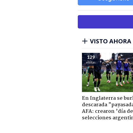
VISTO AHORA
129
visitas
En Inglaterra se bur
descarada "payasad
AFA: crearon ’día de
selecciones argenti