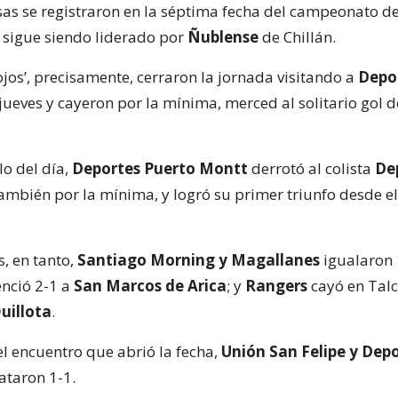
sas se registraron en la séptima fecha del campeonato d
sigue siendo liderado por
Ñublense
de Chillán.
ojos’, precisamente, cerraron la jornada visitando a
Depo
jueves y cayeron por la mínima, merced al solitario gol d
lo del día,
Deportes Puerto Montt
derrotó al colista
De
también por la mínima, y logró su primer triunfo desde el
, en tanto,
Santiago Morning y Magallanes
igualaron 
nció 2-1 a
San Marcos de Arica
; y
Rangers
cayó en Talc
uillota
.
el encuentro que abrió la fecha,
Unión San Felipe y Dep
taron 1-1.